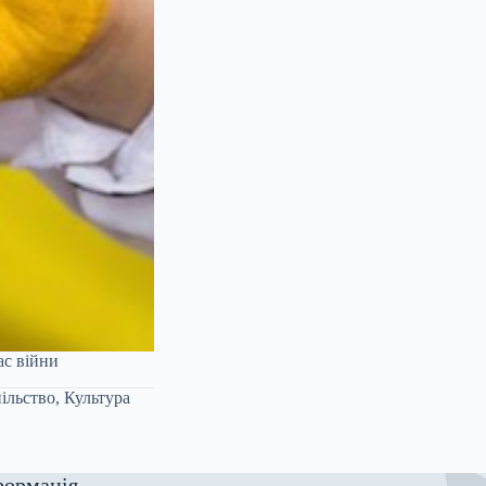
ас війни
ільство
,
Культура
формація