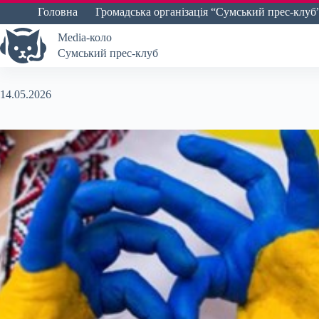
Перейти
Головна
Громадська організація “Сумський прес-клуб
до
вмісту
Media-коло
Сумський прес-клуб
14.05.2026