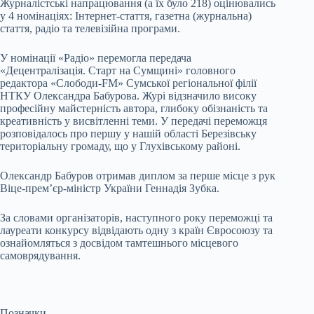
Журналістські напрацювання (а їх було 218) оцінювались
у 4 номінаціях: Інтернет-стаття, газетна (журнальна)
стаття, радіо та телевізійна програми.
У номінації «Радіо» перемогла передача
«Децентралізація. Старт на Сумщині» головного
редактора «Слободи-FM» Сумської регіональної філії
НТКУ Олександра Бабурова. Журі відзначило високу
професійну майстерність автора, глибоку обізнаність та
креативність у висвітленні теми. У передачі переможця
розповідалось про першу у нашій області Березівську
територіальну громаду, що у Глухівському районі.
Олександр Бабуров отримав диплом за перше місце з рук
Віце-прем’єр-міністр України Геннадія Зубка.
За словами організаторів, наступного року переможці та
лауреати конкурсу відвідають одну з країн Євросоюзу та
ознайомляться з досвідом тамтешнього місцевого
самоврядування.
Позначки