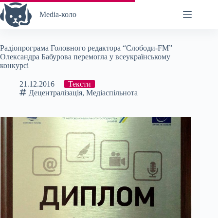
Перейти
до
Media-коло
вмісту
Радіопрограма Головного редактора “Слободи-FM”
Олександра Бабурова перемогла у всеукраїнському
конкурсі
21.12.2016
Тексти
Децентралізація
,
Медіаспільнота