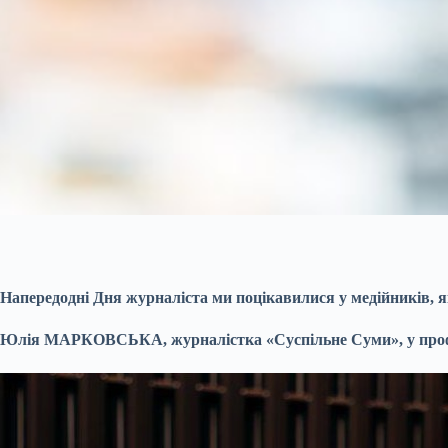
Напередодні Дня журналіста ми поцікавилися у медійників, як
Юлія М
АРКОВСЬКА, журналістка «Суспільн
е Суми», у проф