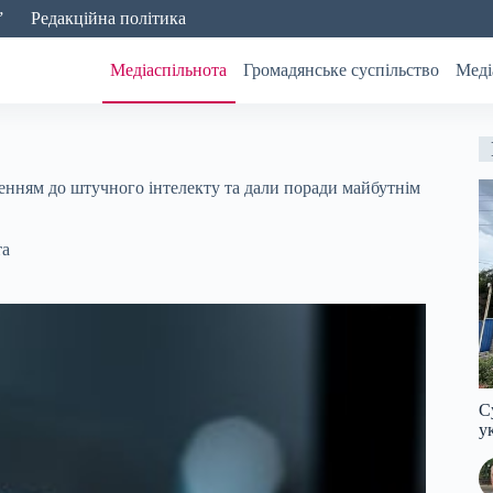
”
Редакційна політика
Медіаспільнота
Громадянське суспільство
Меді
енням до штучного інтелекту та дали поради майбутнім
та
С
у