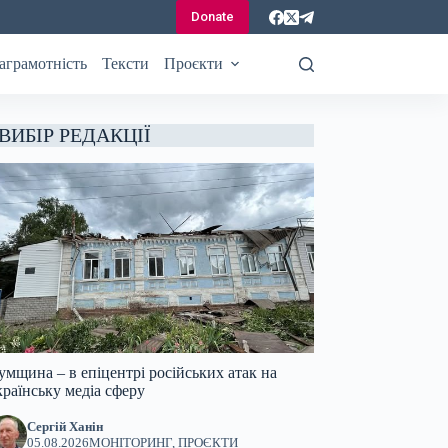
Donate
аграмотність
Тексти
Проєкти
ВИБІР РЕДАКЦІЇ
умщина – в епіцентрі російських атак на
країнську медіа сферу
Сергій Ханін
05.08.2026
МОНІТОРИНГ
,
ПРОЄКТИ