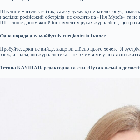
Штучний «інтелект» (так, саме у дужках) не зателефонує, замість
наслідки російський обстрілів, не сходить на «Ніч Музеїв» та не 
ШІ – лише допоміжний інструмент у руках журналіста, що трохи
Одна порада для майбутніх спеціалістів і колег
.
Пробуйте, доки не вийде, якщо ви дійсно цього хочете. Я зустріча
завжди знала, що журналістика – те, з чим я хочу пов’язати життя
Тетяна К
АУШАН, редакторка газети «Путивльські відомості»,