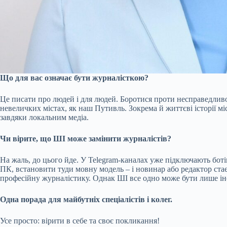
Що для вас означає бути журналісткою?
Це писати про людей і для людей. Боротися проти несправедливо
невеличких містах, як наш Путивль. Зокрема й життєві історії 
завдяки локальним медіа.
Чи вірите, що ШІ може замінити журналістів?
На жаль, до цього йде. У Telegram-каналах уже підключають бот
ПК, встановити туди мовну модель – і новинар або редактор ста
професійну журналістику. Однак ШІ все одно може бути лише і
Одна порада для майбутніх спеціалістів і колег
.
Усе просто: вірити в себе та своє покликання!