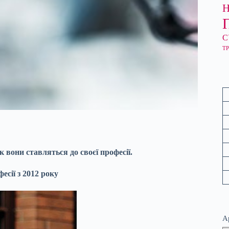
С
ТР
 вони ставляться до своєї професії.
есії з 2012 року
А