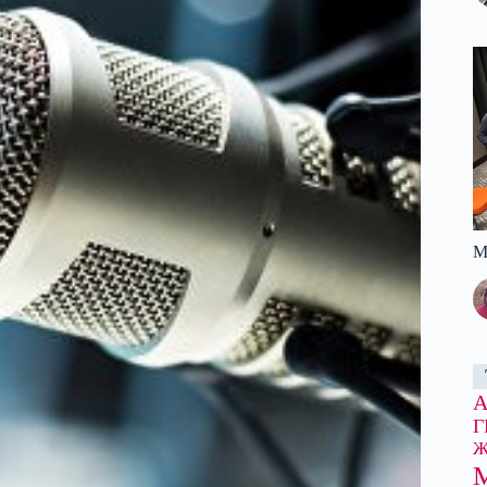
М
Г
Ж