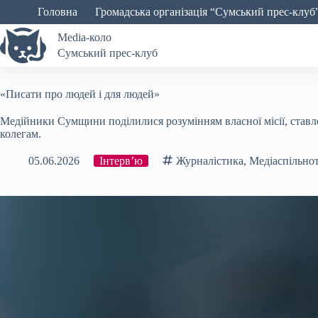
Перейти
Головна
Громадська організація “Сумський прес-клуб
до
вмісту
Media-коло
Сумський прес-клуб
«Писати про людей і для людей»
Медійники Сумщини поділилися розумінням власної місії, ставл
колегам.
05.06.2026
Інтерв’ю
Журналістика
,
Медіаспільно