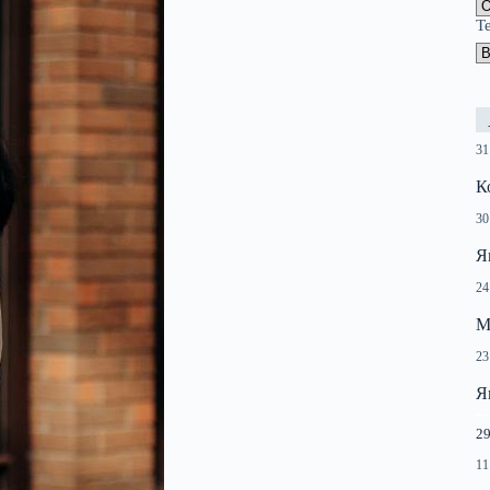
Т
31
К
30
Я
24
М
23
Я
29
11