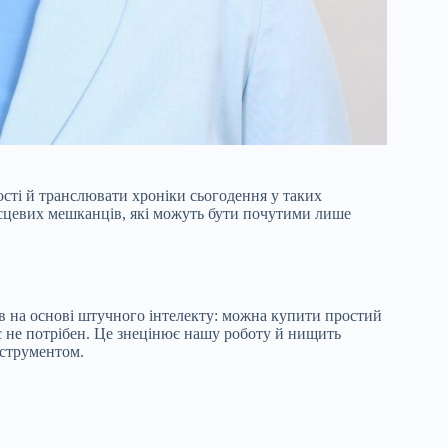
сті й транслювати хроніки сьогодення у таких
місцевих мешканців, які можуть бути почутими лише
ів на основі штучного інтелекту: можна купити простий
є не потрібен. Це знецінює нашу роботу й нищить
нструментом.