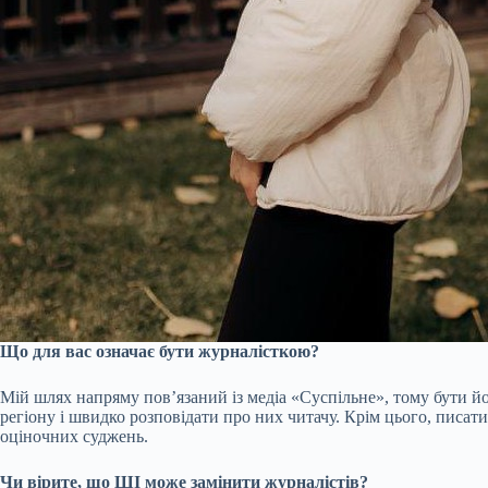
Що для вас означає бути журналісткою?
Мій шлях напряму пов’язаний із медіа «Суспільне», тому бути й
регіону і швидко розповідати про них читачу. Крім цього, писати
оціночних суджень.
Чи вірите, що ШІ може замінити журналістів?