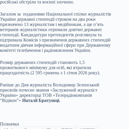
російські обстріли та воєнні злочини.
Загалом за поданнями Національної спілки журналістів
України державні стипендії строком на два роки
призначено 13 журналістам і медійникам, а ще п’ять
ветеранів журналістики отримали довічні державні
стипендії. Кандидатури претендентів розглянула та
підтримала Комісія з призначення державних стипендій
видатним діячам інформаційної сфери при Державному
комітеті телебачення і радіомовлення України.
Розмір державних стипендій становить 1,5
прожиткового мінімуму для осіб, які втратили
працездатність (2 595 гривень з 1 січня 2026 року).
Раніше до Дня журналіста Володимир Зеленський
присвоїв почесне звання «Заслужений журналіст
України» директорці ТОВ «Телерадіокомпанія
“Відікон”»
Наталії Братушці
.
Позначки