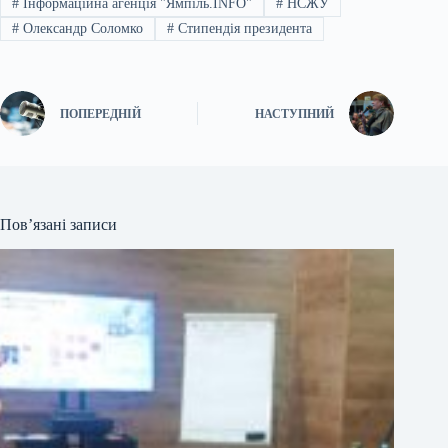
#
Інформаційна агенція "Ямпіль.INFO"
#
НСЖУ
#
Олександр Соломко
#
Стипендія президента
ПОПЕРЕДНІЙ
НАСТУПНИЙ
Пов’язані записи