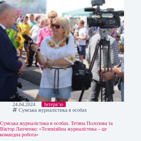
24.04.2024
Інтерв’ю
Сумська журналістика в особах
Сумська журналістика в особах. Тетяна Полозова та
Віктор Лапченко: «Телевізійна журналістика – це
командна робота»