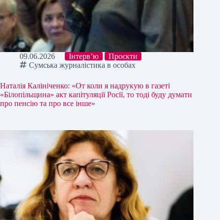
09.06.2026
Інтерв’ю
Проєкти
Сумська журналістика в особах
Наталія Калініченко: «От коли я надрукую в газеті
«Білопільщина» акт капітуляції Росії, то тоді буду думати
про пенсію та про все інше»