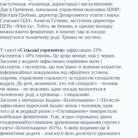
(заступниця, очільниця, директорка) і маскулінітивів:
Дар’я Гребенюк, начальник управління економіки ШМР;
Вікторія Гробова, директор Департаменту освіти і науки
Сумської ОДА; Анжела Гутянко, заступник директора
ЦЕВу «Юність». Тобто, як бачимо, в одному випадку
можна вжити фемінітиви, в іншому такі ж посади
пишуться в чоловічому роді. Трішки не логічно.
У газеті
«Сільські горизонти»
зафіксовано 33%
експерток і 18% героїнь. Це дещо менше, ніж у червні.
Загалом у виданні зафіксовано порівняно мало і
експертів, і експерток, що пов’язано зі значною кількістю
інформаційних повідомлень від офіційних установ,
зокрема, управління соцзахисту за підписом спеціалістів
відділу. До речі, визначити, хто той спеціаліст – чоловік
чи жінка – не можливо, адже посади вказуються в
чоловічому роді, а прізвища – з ініціалами.
Загалом у матеріалах видань «Білопільщина» і «Полісся»
зафіксовано відносний баланс жінок і чоловіків, крім
того ці ж редакції разом з «Глухівщиною» використали
найбільше фемінітивів. Тож, згідно отриманих даних
гендернонайчутливішим друкованим виданням серпня є
газета «Білопільщина» (61%). А якби виданню ще й
фемінітивів додати – взагалі б було досягнуто ідеального