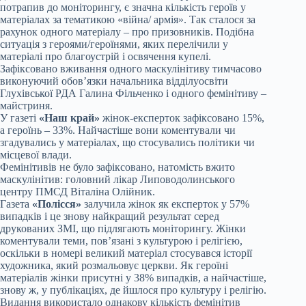
потрапив до моніторингу, є значна кількість героїв у
матеріалах за тематикою «війна/ армія». Так сталося за
рахунок одного матеріалу – про призовників. Подібна
ситуація з героями/героїнями, яких перелічили у
матеріалі про благоустрій і освячення купелі.
Зафіксовано вживання одного маскулінітиву тимчасово
виконуючий обов’язки начальника відділуосвіти
Глухівської РДА Галина Фільченко і одного фемінітиву –
майстриня.
У газеті
«Наш край»
жінок-експерток зафіксовано 15%,
а героїнь – 33%. Найчастіше вони коментували чи
згадувались у матеріалах, що стосувались політики чи
місцевої влади.
Фемінітивів не було зафіксовано, натомість вжито
маскулінітив: головний лікар Липоводолинського
центру ПМСД Віталіна Олійник.
Газета
«Полісся»
залучила жінок як експерток у 57%
випадків і це знову найкращий результат серед
друкованих ЗМІ, що підлягають моніторингу. Жінки
коментували теми, пов’язані з культурою і релігією,
оскільки в номері великий матеріал стосувався історії
художника, який розмальовує церкви. Як героїні
матеріалів жінки присутні у 38% випадків, а найчастіше,
знову ж, у публікаціях, де йшлося про культуру і релігію.
Видання використало однакову кількість фемінітив