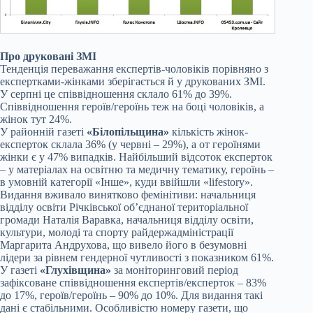
Про друковані ЗМІ
Тенденція переважання експертів-чоловіків порівняно з
експертками-жінками зберігається й у друкованих ЗМІ.
У серпні це співвідношення склало 61% до 39%.
Співвідношення героїв/героїнь теж на боці чоловіків, а
жінок тут 24%.
У районній газеті
«Білопільщина»
кількість жінок-
експерток склала 36% (у червні – 29%), а от героїнями
жінки є у 47% випадків. Найбільший відсоток експерток
– у матеріалах на освітню та медичну тематику, героїнь –
в умовній категорії «Інше», куди ввійшли «lifestory».
Видання вживало винятково фемінітиви: начальниця
відділу освіти Річківської об’єднаної територіальної
громади Наталія Варавка, начальниця відділу освіти,
культури, молоді та спорту райдержадміністрації
Маргарита Андрухова, що вивело його в безумовні
лідери за рівнем гендерної чутливості з показником 61%.
У газеті
«Глухівщина»
за моніторинговий період
зафіксоване співвідношення експертів/експерток – 83%
до 17%, героїв/героїнь – 90% до 10%. Для видання такі
дані є стабільними. Особливістю номеру газети, що