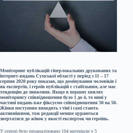
Моніторинг публікацій гіперлокальних друкованих та
інтернет-видань Сумської області у період з 11 – 17
серпня 2020 року показав, що домінування чоловіків і
як експертів, і героїв публікацій є стабільним, але має
тенденцію до зниження. Якщо в перших хвилях
моніторингу співвідношення було 1 до 4, то нині у
частині видань вже фіксуємо співвідношення 50 на 50.
Жінки поступово виходять з тіні і самі стають
активнішими, тож редакції менше цураються
звертатися до жінок у якості експерток чи героїнь.
У серпні було проаналізовано 104 матеріали у 5