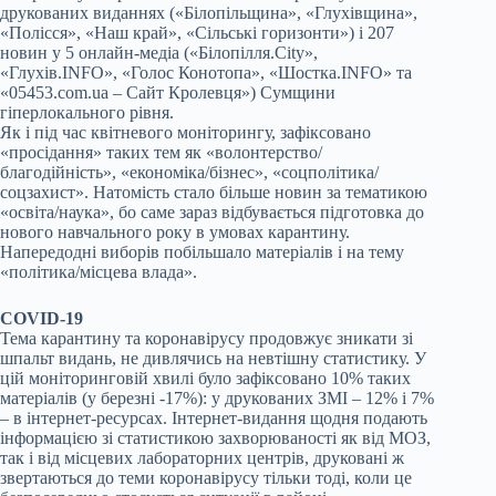
друкованих виданнях («Білопільщина», «Глухівщина»,
«Полісся», «Наш край», «Сільські горизонти») і 207
новин у 5 онлайн-медіа («Білопілля.City»,
«Глухів.INFO», «Голос Конотопа», «Шостка.INFO» та
«05453.com.ua – Cайт Кролевця») Сумщини
гіперлокального рівня.
Як і під час квітневого моніторингу, зафіксовано
«просідання» таких тем як «волонтерство/
благодійність», «економіка/бізнес», «соцполітика/
соцзахист». Натомість стало більше новин за тематикою
«освіта/наука», бо саме зараз відбувається підготовка до
нового навчального року в умовах карантину.
Напередодні виборів побільшало матеріалів і на тему
«політика/місцева влада».
COVID-19
Тема карантину та коронавірусу продовжує зникати зі
шпальт видань, не дивлячись на невтішну статистику. У
цій моніторинговій хвилі було зафіксовано 10% таких
матеріалів (у березні -17%): у друкованих ЗМІ – 12% і 7%
– в інтернет-ресурсах. Інтернет-видання щодня подають
інформацією зі статистикою захворюваності як від МОЗ,
так і від місцевих лабораторних центрів, друковані ж
звертаються до теми коронавірусу тільки тоді, коли це