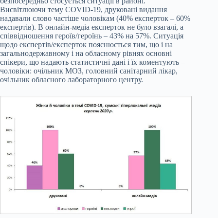
безпосередньо стосується ситуації в районі.
Висвітлюючи тему COVID-19, друковані видання
надавали слово частіше чоловікам (40% експерток – 60%
експертів). В онлайн-медіа експерток не було взагалі, а
співвідношення героїв/героїнь – 43% на 57%. Ситуація
щодо експертів/експерток пояснюється тим, що і на
загальнодержавному і на обласному рівнях основні
спікери, що надають статистичні дані і їх коментують –
чоловіки: очільник МОЗ, головний санітарний лікар,
очільник обласного лабораторного центру.