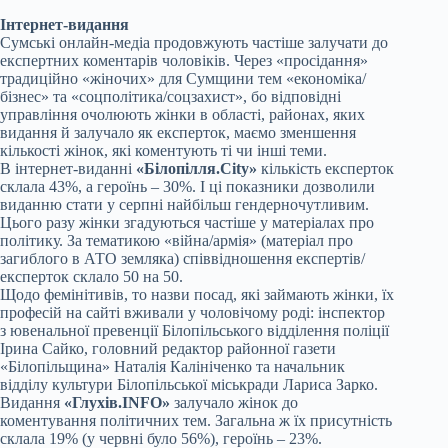
Інтернет-видання
Сумські онлайн-медіа продовжують частіше залучати до
експертних коментарів чоловіків. Через «просідання»
традиційно «жіночих» для Сумщини тем «економіка/
бізнес» та «соцполітика/соцзахист», бо відповідні
управління очолюють жінки в області, районах, яких
видання й залучало як експерток, маємо зменшення
кількості жінок, які коментують ті чи інші теми.
В інтернет-виданні
«Білопілля.City»
кількість експерток
склала 43%, а героїнь – 30%. І ці показники дозволили
виданню стати у серпні найбільш гендерночутливим.
Цього разу жінки згадуються частіше у матеріалах про
політику. За тематикою «війна/армія» (матеріал про
загиблого в АТО земляка) співвідношення експертів/
експерток склало 50 на 50.
Щодо фемінітивів, то назви посад, які займають жінки, їх
професій на сайті вживали у чоловічому роді: інспектор
з ювенальної превенції Білопільського відділення поліції
Ірина Сайко, головний редактор районної газети
«Білопільщина» Наталія Калініченко та начальник
відділу культури Білопільської міськради Лариса Зарко.
Видання
«Глухів.INFO»
залучало жінок до
коментування політичних тем. Загальна ж їх присутність
склала 19% (у червні було 56%), героїнь – 23%.