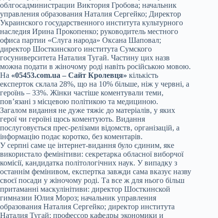
облгосадминистрации Виктория Гробова; начальник
управления образования Наталия Сергейко; Директор
Украинского государственного института культурного
наследия Ирина Прокопенко; руководитель местного
офиса партии «Слуга народа» Оксана Шаповал;
директор Шосткинского института Сумского
госуниверситета Наталия Тугай. Частину цих назв
можна подати в жіночому роді навіть російською мовою.
На
«05453.com.ua – Cайт Кролевця»
кількість
експерток склала 28%, що на 10% більше, ніж у червні, а
героїнь – 33%. Жінки частіше коментували теми,
пов’язані з місцевою політикою та медициною.
Загалом видання не дуже тяжіє до матеріалів, у яких
герої чи героїні щось коментують. Видання
послуговується прес-релізами відомств, організацій, а
інформацію подає коротко, без коментарів.
У серпні саме це інтернет-видання було єдиним, яке
використало фемінітиви: секретарка обласної виборчої
комісії, кандидатка політологічних наук. У випадку з
останнім фемінивом, експертка завжди сама вказує назву
своєї посади у жіночому роді. Та все ж для нього більш
притаманні маскулінітиви: директор Шосткинской
гимназии Юлия Мороз; начальник управления
образования Наталия Сергейко; директор института
Наталия Тугай; профессор кафедры экономики и