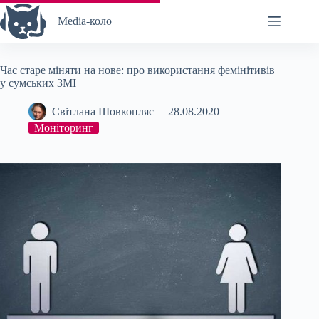
Перейти
до
Media-коло
вмісту
Час старе міняти на нове: про використання фемінітивів
у сумських ЗМІ
Світлана Шовкопляс
28.08.2020
Моніторинг