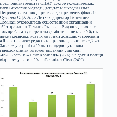
предпринимательства СНАУ, доктор экономических
наук Виктория Медведь, депутат міськради Ольга
Петрова; заступник директора департаменту фінансів
Сумської ОДА Алла Литвяк; директор Валентина
Домінас; руководитель общественной организации
«Четыре лапы» Наталия Рычкова. Видання двомовне,
тож проблем з утворенням фемінітивів не мало б бути,
адже українська мова їх не тільки дозволяє утворювати,
а й навіть новою редакцією правопису вони передбачені.
Загалом у серпні найбільш гендерночутливим
гіперлокальним інтернет-виданням став сайт
«05453.com.ua – Cайт Кролевця» (26%), на другій позиції
відривом усього в 2% – «Білопілля.City» (24%).