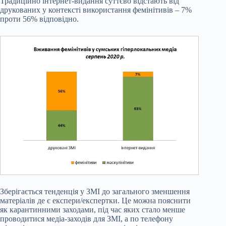
Традиційно інтернет-видання суттєво відстають від
друкованих у контексті використання фемінітивів – 7%
проти 56% відповідно.
Зберігається тенденція у ЗМІ до загального зменшення
матеріалів де є експери/експертки. Це можна пояснити
як карантинними заходами, під час яких стало менше
проводитися медіа-заходів для ЗМІ, а по телефону