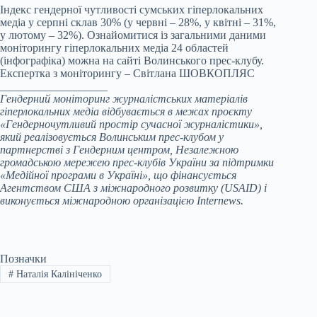
Індекс гендерної чутливості сумських гіперлокальних
медіа у серпні склав 30% (у червні – 28%, у квітні – 31%,
у лютому – 32%). Ознайомитися із загальними даними
моніторингу гіперлокальних медіа 24 областей
(інфографіка) можна на сайті Волинського прес-клубу.
Експертка з моніторингу – Світлана ШОВКОПЛЯС
___________________
Гендерний моніторинг журналістських матеріалів
гіперлокальних медіа відбувається в межах проєкту
«Гендерночутливий простір сучасної журналістики»,
який реалізовується Волинським прес-клубом у
партнерстві з Гендерним центром, Незалежною
громадською мережею прес-клубів України за підтримки
«Медійної програми в Україні», що фінансується
Агентством США з міжнародного розвитку (USAID) і
виконується міжнародною організацією Internews.
Позначки
#
Наталія Калініченко