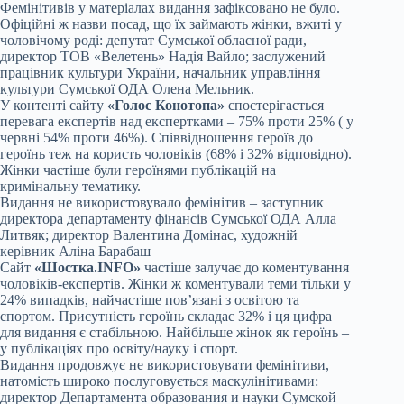
Фемінітивів у матеріалах видання зафіксовано не було.
Офіційні ж назви посад, що їх займають жінки, вжиті у
чоловічому роді: депутат Сумської обласної ради,
директор ТОВ «Велетень» Надія Вайло; заслужений
працівник культури України, начальник управління
культури Сумської ОДА Олена Мельник.
У контенті сайту
«Голос Конотопа»
спостерігається
перевага експертів над експертками – 75% проти 25% ( у
червні 54% проти 46%). Співвідношення героїв до
героїнь теж на користь чоловіків (68% і 32% відповідно).
Жінки частіше були героїнями публікацій на
кримінальну тематику.
Видання не використовувало фемінітив – заступник
директора департаменту фінансів Сумської ОДА Алла
Литвяк; директор Валентина Домінас, художній
керівник Аліна Барабаш
Сайт
«Шостка.INFO»
частіше залучає до коментування
чоловіків-експертів. Жінки ж коментували теми тільки у
24% випадків, найчастіше пов’язані з освітою та
спортом. Присутність героїнь складає 32% і ця цифра
для видання є стабільною. Найбільше жінок як героїнь –
у публікаціях про освіту/науку і спорт.
Видання продовжує не використовувати фемінітиви,
натомість широко послуговується маскулінітивами:
директор Департамента образования и науки Сумской