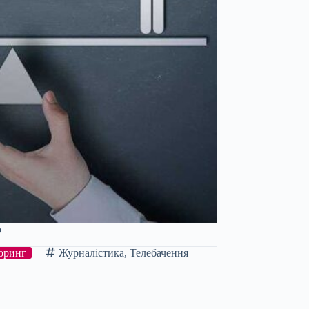
о
оринг
Журналістика
,
Телебачення