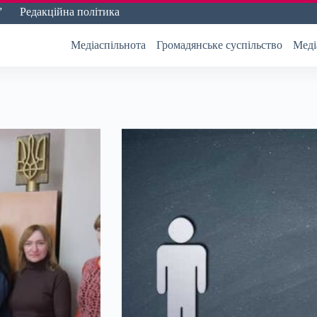
”
Редакційна політика
Медіаспільнота
Громадянське суспільство
Меді