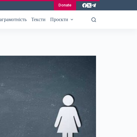
Donate
аграмотність
Тексти
Проєкти