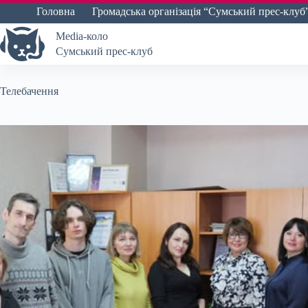
Перейти
Головна
Громадська організація “Сумський прес-клуб
до
вмісту
Media-коло
Сумський прес-клуб
Телебачення