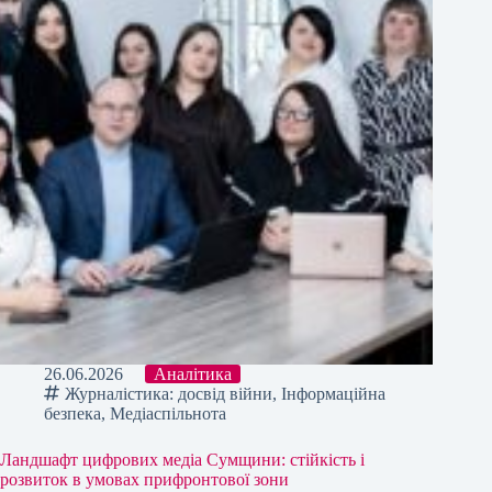
26.06.2026
Аналітика
Журналістика: досвід війни
,
Інформаційна
безпека
,
Медіаспільнота
Ландшафт цифрових медіа Сумщини: стійкість і
розвиток в умовах прифронтової зони