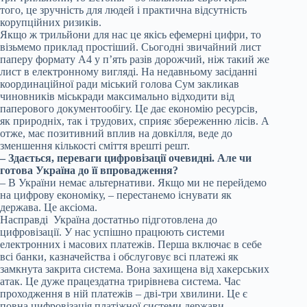
того, це зручність для людей і практична відсутність
корупційних ризиків.
Якщо ж трильйони для нас це якісь ефемерні цифри, то
візьмемо приклад простіший. Сьогодні звичайний лист
паперу формату А4 у п’ять разів дорожчий, ніж такий же
лист в електронному вигляді. На недавньому засіданні
координаційної ради міський голова Сум закликав
чиновників міськради максимально відходити від
паперового документообігу. Це дає економію ресурсів,
як природніх, так і трудових, сприяє збереженню лісів. А
отже, має позитивний вплив на довкілля, веде до
зменшення кількості сміття врешті решт.
– Здається, переваги цифровізації очевидні. Але чи
готова Україна до її впровадження?
– В України немає альтернативи. Якщо ми не перейдемо
на цифрову економіку, – перестанемо існувати як
держава. Це аксіома.
Насправді Україна достатньо підготовлена до
цифровізації. У нас успішно працюють системи
електронних і масових платежів. Перша включає в себе
всі банки, казначейства і обслуговує всі платежі як
замкнута закрита система. Вона захищена від хакерських
атак. Це дуже працездатна трирівнева система. Час
проходження в ній платежів – дві-три хвилини. Це є
повна цифровізація платіжної системи держави.