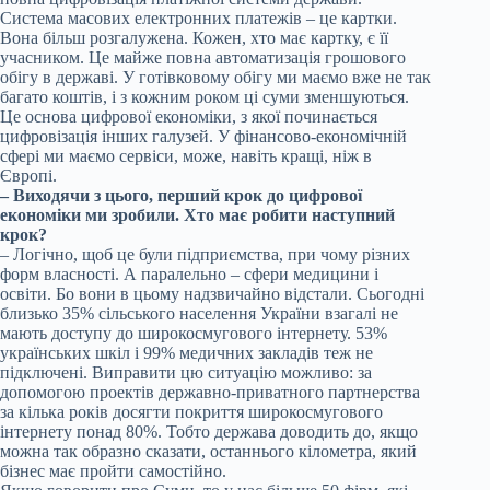
Система масових електронних платежів – це картки.
Вона більш розгалужена. Кожен, хто має картку, є її
учасником. Це майже повна автоматизація грошового
обігу в державі. У готівковому обігу ми маємо вже не так
багато коштів, і з кожним роком ці суми зменшуються.
Це основа цифрової економіки, з якої починається
цифровізація інших галузей. У фінансово-економічній
сфері ми маємо сервіси, може, навіть кращі, ніж в
Європі.
– Виходячи з цього, перший крок до цифрової
економіки ми зробили. Хто має робити наступний
крок?
– Логічно, щоб це були підприємства, при чому різних
форм власності. А паралельно – сфери медицини і
освіти. Бо вони в цьому надзвичайно відстали. Сьогодні
близько 35% сільського населення України взагалі не
мають доступу до широкосмугового інтернету. 53%
українських шкіл і 99% медичних закладів теж не
підключені. Виправити цю ситуацію можливо: за
допомогою проектів державно-приватного партнерства
за кілька років досягти покриття широкосмугового
інтернету понад 80%. Тобто держава доводить до, якщо
можна так образно сказати, останнього кілометра, який
бізнес має пройти самостійно.