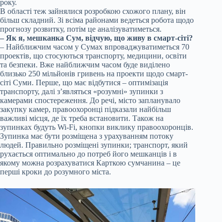
року.
В області теж зайнялися розробкою схожого плану, він
більш складний. Зі всіма районами ведеться робота щодо
прогнозу розвитку, потім це аналізуватиметься.
– Як я, мешканка Сум, відчую, що живу в смарт-сіті?
– Найближчим часом у Сумах впроваджуватиметься 70
проектів, що стосуються транспорту, медицини, освіти
та безпеки. Вже найближчим часом буде виділено
близько 250 мільйонів гривень на проекти щодо смарт-
сіті Суми. Перше, що має відбутися – оптимізація
транспорту, далі з’являться «розумні» зупинки з
камерами спостереження. До речі, місто запланувало
закупку камер, правоохоронці підказали найбільш
важливі місця, де їх треба встановити. Також на
зупинках будуть Wi-Fi, кнопки виклику правоохоронців.
Зупинка має бути розміщена з урахуванням потоку
людей. Правильно розміщені зупинки; транспорт, який
рухається оптимально до потреб його мешканців і в
якому можна розрахуватися Карткою сумчанина – це
перші кроки до розумного міста.