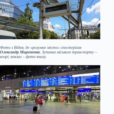
Фото з Відня, де «розумне місто» спостерігав
Олександр Мироненко
. Зупинка міського транспорту –
вгорі; вокзал – фото внизу.