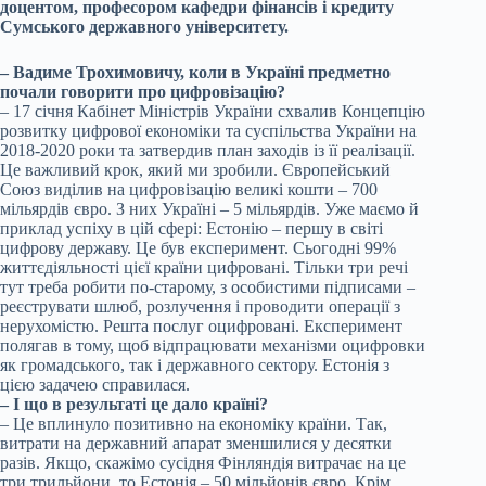
доцентом, професором кафедри фінансів і кредиту
Сумського державного університету.
– Вадиме Трохимовичу, коли в Україні предметно
почали говорити про цифровізацію?
– 17 січня Кабінет Міністрів України схвалив Концепцію
розвитку цифрової економіки та суспільства України на
2018-2020 роки та затвердив план заходів із її реалізації.
Це важливий крок, який ми зробили. Європейський
Союз виділив на цифровізацію великі кошти – 700
мільярдів євро. З них Україні – 5 мільярдів. Уже маємо й
приклад успіху в цій сфері: Естонію – першу в світі
цифрову державу. Це був експеримент. Сьогодні 99%
життєдіяльності цієї країни цифровані. Тільки три речі
тут треба робити по-старому, з особистими підписами –
реєструвати шлюб, розлучення і проводити операції з
нерухомістю. Решта послуг оцифровані. Експеримент
полягав в тому, щоб відпрацювати механізми оцифровки
як громадського, так і державного сектору. Естонія з
цією задачею справилася.
– І що в результаті це дало країні?
– Це вплинуло позитивно на економіку країни. Так,
витрати на державний апарат зменшилися у десятки
разів. Якщо, скажімо сусідня Фінляндія витрачає на це
три трильйони, то Естонія – 50 мільйонів євро. Крім