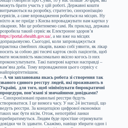
Якщо говорити про Суми, то у нас більше 50 фірм, які
можуть брати участь у цій роботі. Державні кошти
витрачаються на розробку, стратегію, синхронізацію
сервісів, а саме впровадження робиться на місцях. Ну
ніхто ж не приїде з Києва впроваджувати нам картки у
лікарнях. Ми це робитимемо самі. Як приклад, держава
розробила такий сервіс як Електронне здоров’я
https://portal.ehealth.gov.ua/
, а ми вже на місцях
допрацьовуємо. Сьогодні, коли запроваджується
практика сімейних лікарів, важко собі уявити, як лікар
носить за собою дві тисячі карток своїх пацієнтів, щоб
мати можливість максимально якісно когось із них
проконсультувати. Такі паперові картки насправді –
кам’яна доба. Тому впровадження цього сервісу є
найпріорітетнішим.
– А чи запланована якась робота зі створення так
званого єдиного реєстру людей, які проживають в
Україні, для того, щоб мінімізувати бюрократичні
процедури, пов’язані зі звичайними довідками?
– Синхронізовані правильні реєстри будуть
створюватися. І це вимога часу. У нас 24 інстанції, що
ведуть реєстри. За концепцією цифрової економіки
таких має бути вісім. Отож, непотрібні ланки
прибиратимуться. Людям буде простіше отримувати
довідки чи їх здавати. Скажімо, навіщо збирати один і