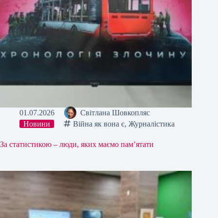
01.07.2026
Світлана Шовкопляс
Новини
Війна як вона є
,
Журналістика
За статистикою – люди, яких маємо пам’ятати