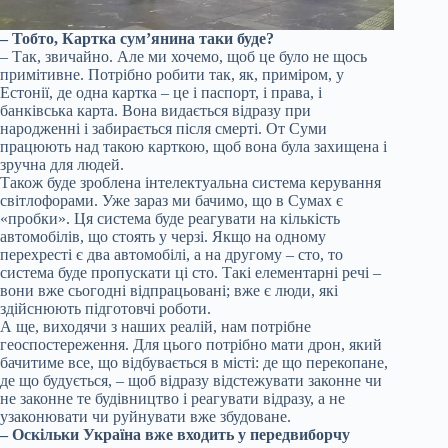
– Тобто, Картка сум’янина таки буде?
– Так, звичайно. Але ми хочемо, щоб це було не щось
примітивне. Потрібно робити так, як, приміром, у
Естонії, де одна картка – це і паспорт, і права, і
банківська карта. Вона видається відразу при
народженні і забирається після смерті. От Суми
працюють над такою карткою, щоб вона була захищена і
зручна для людей.
Також буде зроблена інтелектуальна система керування
світлофорами. Уже зараз ми бачимо, що в Сумах є
«пробки». Ця система буде реагувати на кількість
автомобілів, що стоять у черзі. Якщо на одному
перехресті є два автомобілі, а на другому – сто, то
система буде пропускати ці сто. Такі елементарні речі –
вони вже сьогодні відпрацьовані; вже є люди, які
здійснюють підготовчі роботи.
А ще, виходячи з наших реалій, нам потрібне
геоспостереження. Для цього потрібно мати дрон, який
бачитиме все, що відбувається в місті: де що перекопане,
де що будується, – щоб відразу відстежувати законне чи
не законне те будівництво і реагувати відразу, а не
узаконювати чи руйнувати вже збудоване.
– Оскільки Україна вже входить у передвиборчу