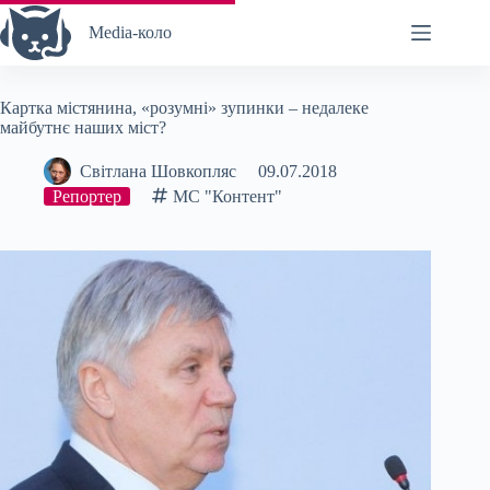
Перейти
до
Media-коло
вмісту
Картка містянина, «розумні» зупинки – недалеке
майбутнє наших міст?
Світлана Шовкопляс
09.07.2018
Репортер
МС "Контент"