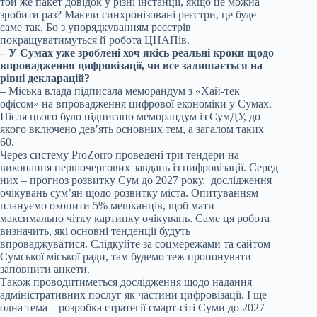
той же пакет довідок у різні інстанції, якщо це можна
зробити раз? Маючи синхронізовані реєстри, це буде
саме так. Бо з упорядкуванням реєстрів
покращуватимуться й робота ЦНАПів.
– У Сумах уже зроблені хоч якісь реальні кроки щодо
впровадження цифровізації, чи все залишається на
рівні декларацій?
– Міська влада підписала меморандум з «Хай-тек
офісом» на впровадження цифрової економіки у Сумах.
Після цього було підписано меморандум із СумДУ, до
якого включено дев′ять основних тем, а загалом таких
60.
Через систему ProZorro проведені три тендери на
виконання першочергових завдань із цифровізації. Серед
них – прогноз розвитку Сум до 2027 року, дослідження
очікувань сум’ян щодо розвитку міста. Опитуванням
плануємо охопити 5% мешканців, щоб мати
максимально чітку картинку очікувань. Саме ця робота
визначить, які основні тенденції будуть
впроваджуватися. Слідкуйте за соцмережами та сайтом
Сумської міської ради, там будемо теж пропонувати
заповнити анкети.
Також проводитиметься дослідження щодо надання
адміністративних послуг як частини цифровізації. І ще
одна тема – розробка стратегії смарт-сіті Суми до 2027