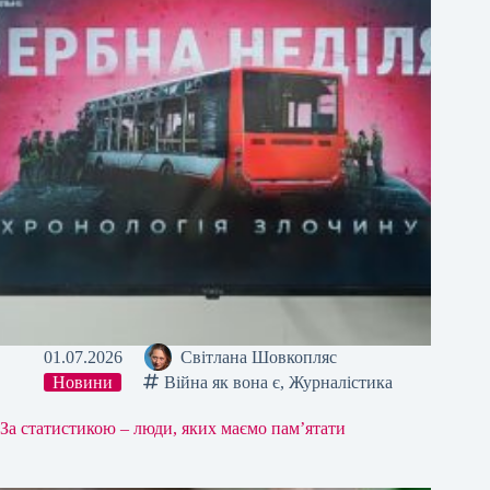
01.07.2026
Світлана Шовкопляс
Новини
Війна як вона є
,
Журналістика
За статистикою – люди, яких маємо пам’ятати