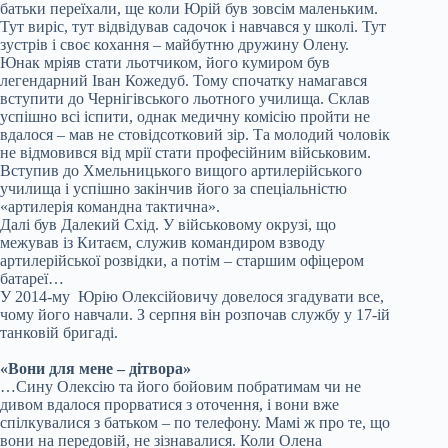
батьки переїхали, ще коли Юрій був зовсім маленьким.
Тут виріс, тут відвідував садочок і навчався у школі. Тут
зустрів і своє кохання – майбутню дружину Олену.
Юнак мріяв стати льотчиком, його кумиром був
легендарний Іван Кожедуб. Тому спочатку намагався
вступити до Чернігівського льотного училища. Склав
успішно всі іспити, однак медичну комісію пройти не
вдалося – мав не стовідсотковий зір. Та молодий чоловік
не відмовився від мрії стати професійним військовим.
Вступив до Хмельницького вищого артилерійського
училища і успішно закінчив його за спеціальністю
«артилерія командна тактична».
Далі був Далекий Схід. У військовому окрузі, що
межував із Китаєм, служив командиром взводу
артилерійської розвідки, а потім – старшим офіцером
батареї…
У 2014-му Юрію Олексійовичу довелося згадувати все,
чому його навчали. З серпня він розпочав службу у 17-ій
танковій бригаді.
«Вони для мене – дітвора»
…Сину Олексію та його бойовим побратимам чи не
дивом вдалося прорватися з оточення, і вони вже
спілкувалися з батьком – по телефону. Мамі ж про те, що
вони на передовій, не зізнавалися. Коли Олена