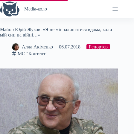
Перейти
до
Media-коло
вмісту
Майор Юрій Жуков: «Я не міг залишатися вдома, коли
мій син на війні…»
Алла Акіменко
06.07.2018
Репортер
МС "Контент"