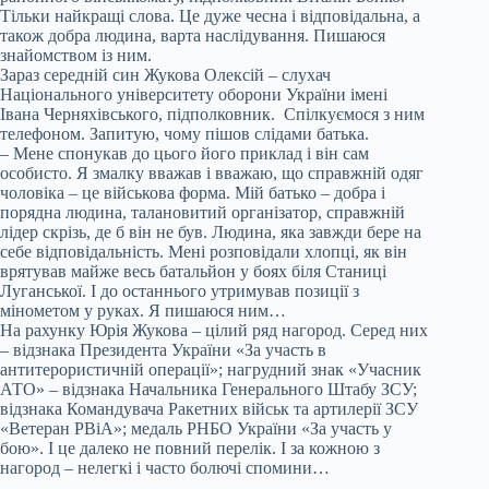
Тільки найкращі слова. Це дуже чесна і відповідальна, а
також добра людина, варта наслідування. Пишаюся
знайомством із ним.
Зараз середній син Жукова Олексій – слухач
Національного університету оборони України імені
Івана Черняхівського, підполковник. Спілкуємося з ним
телефоном. Запитую, чому пішов слідами батька.
– Мене спонукав до цього його приклад і він сам
особисто. Я змалку вважав і вважаю, що справжній одяг
чоловіка – це військова форма. Мій батько – добра і
порядна людина, талановитий організатор, справжній
лідер скрізь, де б він не був. Людина, яка завжди бере на
себе відповідальність. Мені розповідали хлопці, як він
врятував майже весь батальйон у боях біля Станиці
Луганської. І до останнього утримував позиції з
мінометом у руках. Я пишаюся ним…
На рахунку Юрія Жукова – цілий ряд нагород. Серед них
– відзнака Президента України «За участь в
антитерористичній операції»; нагрудний знак «Учасник
АТО» – відзнака Начальника Генерального Штабу ЗСУ;
відзнака Командувача Ракетних військ та артилерії ЗСУ
«Ветеран РВіА»; медаль РНБО України «За участь у
бою». І це далеко не повний перелік. І за кожною з
нагород – нелегкі і часто болючі спомини…