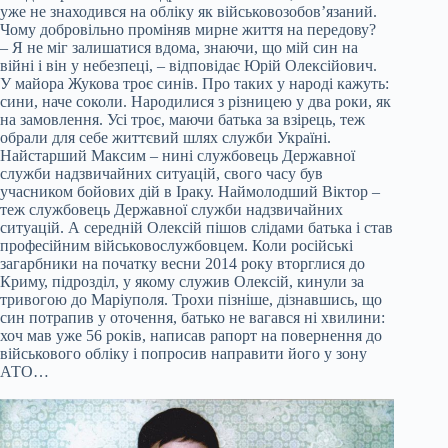
уже не знаходився на обліку як військовозобов’язаний.
Чому добровільно проміняв мирне життя на передову?
– Я не міг залишатися вдома, знаючи, що мій син на
війні і він у небезпеці, – відповідає Юрій Олексійович.
У майора Жукова троє синів. Про таких у народі кажуть:
сини, наче соколи. Народилися з різницею у два роки, як
на замовлення. Усі троє, маючи батька за взірець, теж
обрали для себе життєвий шлях служби Україні.
Найстарший Максим – нині службовець Державної
служби надзвичайних ситуацій, свого часу був
учасником бойових дій в Іраку. Наймолодший Віктор –
теж службовець Державної служби надзвичайних
ситуацій. А середній Олексій пішов слідами батька і став
професійним військовослужбовцем. Коли російські
загарбники на початку весни 2014 року вторглися до
Криму, підрозділ, у якому служив Олексій, кинули за
тривогою до Маріуполя. Трохи пізніше, дізнавшись, що
син потрапив у оточення, батько не вагався ні хвилини:
хоч мав уже 56 років, написав рапорт на повернення до
військового обліку і попросив направити його у зону
АТО…