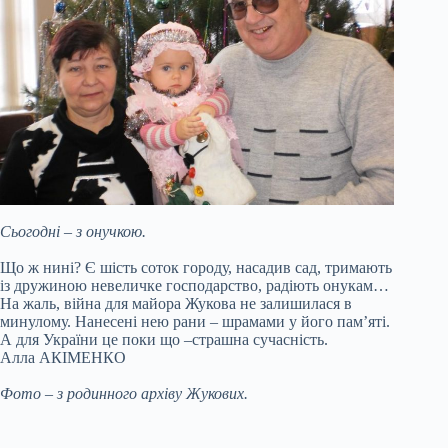
Сьогодні – з онучкою.
Що ж нині? Є шість соток городу, насадив сад, тримають
із дружиною невеличке господарство, радіють онукам…
На жаль, війна для майора Жукова не залишилася в
минулому. Нанесені нею рани – шрамами у його пам’яті.
А для України це поки що –страшна сучасність.
Алла АКІМЕНКО
Фото – з родинного архіву Жукових.