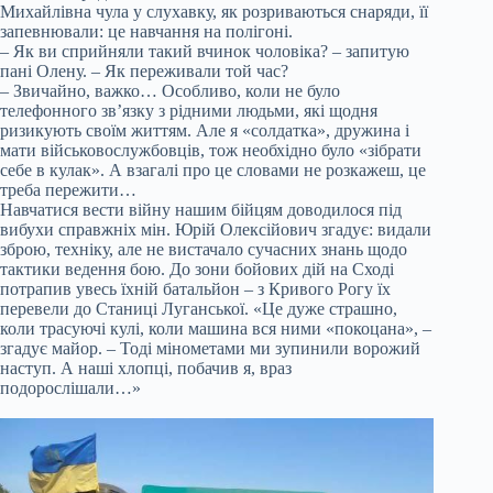
Михайлівна чула у слухавку, як розриваються снаряди, її
запевнювали: це навчання на полігоні.
– Як ви сприйняли такий вчинок чоловіка? – запитую
пані Олену. – Як переживали той час?
– Звичайно, важко… Особливо, коли не було
телефонного зв’язку з рідними людьми, які щодня
ризикують своїм життям. Але я «солдатка», дружина і
мати військовослужбовців, тож необхідно було «зібрати
себе в кулак». А взагалі про це словами не розкажеш, це
треба пережити…
Навчатися вести війну нашим бійцям доводилося під
вибухи справжніх мін. Юрій Олексійович згадує: видали
зброю, техніку, але не вистачало сучасних знань щодо
тактики ведення бою. До зони бойових дій на Сході
потрапив увесь їхній батальйон – з Кривого Рогу їх
перевели до Станиці Луганської. «Це дуже страшно,
коли трасуючі кулі, коли машина вся ними «покоцана», –
згадує майор. – Тоді мінометами ми зупинили ворожий
наступ. А наші хлопці, побачив я, враз
подорослішали…»