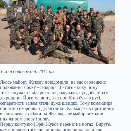
У зоні бойових дій. 2014 рік.
Якось майору Жукову повідомили: на вас оголошено
полювання з боку «сєпарів». З «того» боку йому
телефонували і відкрито погрожували, що доберуться і
до родини. Його машину, яка постійно була в русі,
сепаратисти запам’ятали дуже швидко. Тому командира
постійно охороняли десантники. Кілька разів противник
влаштовував засідки на Жукова, але майор виходив із
них живим знову і знову.
Першу контузію Юрій Жуков переніс на ногах. Вдруге,
каже, відлежатися не вийшло, оглушило, засипало,