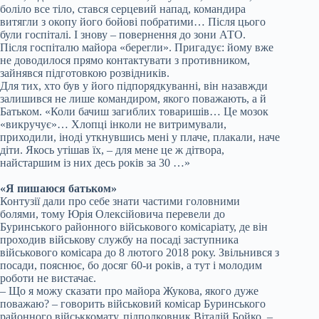
боліло все тіло, стався серцевий напад, командира
витягли з окопу його бойові побратими… Після цього
були госпіталі. І знову – повернення до зони АТО.
Після госпіталю майора «берегли». Пригадує: йому вже
не доводилося прямо контактувати з противником,
зайнявся підготовкою розвідників.
Для тих, хто був у його підпорядкуванні, він назавжди
залишився не лише командиром, якого поважають, а й
Батьком. «Коли бачиш загиблих товаришів… Це мозок
«викручує»… Хлопці інколи не витримували,
приходили, іноді уткнувшись мені у плаче, плакали, наче
діти. Якось утішав їх, – для мене це ж дітвора,
найстаршим із них десь років за 30 …»
«Я пишаюся батьком»
Контузії дали про себе знати частими головними
болями, тому Юрія Олексійовича перевели до
Буринського районного військового комісаріату, де він
проходив військову службу на посаді заступника
військового комісара до 8 лютого 2018 року. Звільнився з
посади, пояснює, бо досяг 60-и років, а тут і молодим
роботи не вистачає.
– Що я можу сказати про майора Жукова, якого дуже
поважаю? – говорить військовий комісар Буринського
районного військкомату, підполковник Віталій Бойко. –