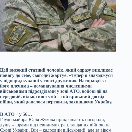
Цей високий статний чоловік, який одразу викликає
повагу до себе, сьогодні жартує: «Тепер я знаходжуся
у підпорядкуванні у своєї дружини». Насправді за
його плечима – командування численними
військовими підрозділами у зоні АТО, бойові дії на
передовій, кілька контузій – той кривавий досвід
війни, який довелося пережити, захищаючи Україну.
В АТО – у 56…
Груди майора Юрія Жукова прикрашають нагороди,
душу – шрами від невидимих ран, завданих війною на
Сході України. Він – кадровий військовий, але за віком