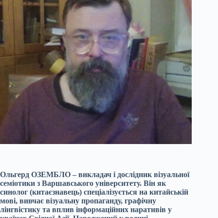
Ольгерд ОЗЕМБЛО – викладач і дослідник візуальної
семіотики з Варшавського університету. Він як
синолог (китаєзнавець) спеціалізується на китайській
мові, вивчає візуальну пропаганду, графічну
лінгвістику та вплив інформаційних наративів у