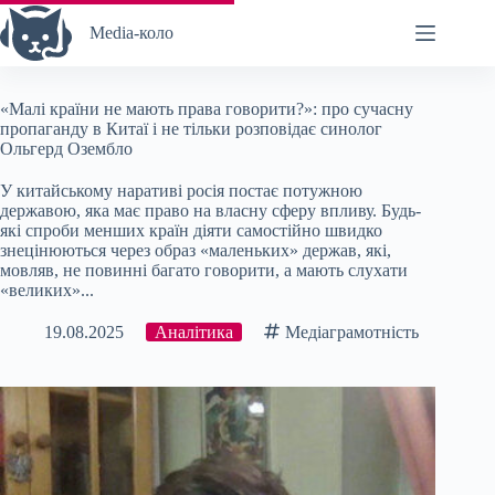
Перейти
до
Media-коло
вмісту
«Малі країни не мають права говорити?»: про сучасну
пропаганду в Китаї і не тільки розповідає синолог
Ольгерд Озембло
У китайському наративі росія постає потужною
державою, яка має право на власну сферу впливу. Будь-
які спроби менших країн діяти самостійно швидко
знецінюються через образ «маленьких» держав, які,
мовляв, не повинні багато говорити, а мають слухати
«великих»...
19.08.2025
Аналітика
Медіаграмотність