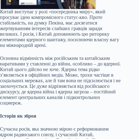
Китай виступає у ролі «посередника миру», який
просуває ідею компромісного статус-кво. Проте
стабільність, на думку Пекіна, має досягатися
жертвуванням інтересів слабших гравців заради
великих. І росія, і Китай доповнюють цю риторику
елементами ядерного шантажу, посилюючи власну вагу
на міжнародній арені.
Основна відмінність між російським та китайським
наративами у ставленні до війни, особливо – до ядерної.
Китай цього дійсно не хоче. Ядерна тема рідко
з’являється в офіційних медіа. Може, трохи частіше в
соціальних мережах, але й там вона не підсилюється і не
заохочується. Це дуже відрізняється від російського
дискурсу, де ядерна війна і ядерна загроза – постійний
елемент центральних каналів і підконтрольних
соцмереж.
Історія як зброя
Сучасна росія, яка значною мірою є реформованим
ядром радянського союзу, і сучасний Китай,