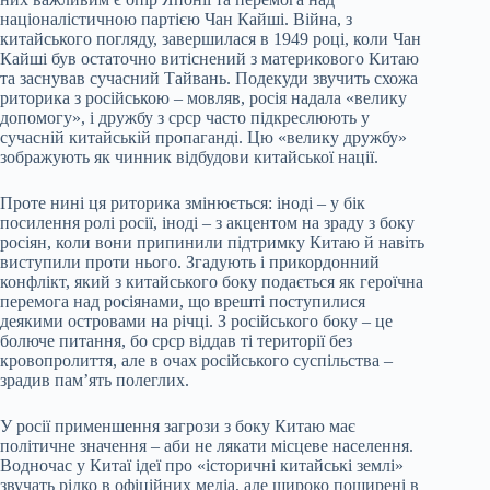
націоналістичною партією Чан Кайші. Війна, з
китайського погляду, завершилася в 1949 році, коли Чан
Кайші був остаточно витіснений з материкового Китаю
та заснував сучасний Тайвань. Подекуди звучить схожа
риторика з російською – мовляв, росія надала «велику
допомогу», і дружбу з срср часто підкреслюють у
сучасній китайській пропаганді. Цю «велику дружбу»
зображують як чинник відбудови китайської нації.
Проте нині ця риторика змінюється: іноді – у бік
посилення ролі росії, іноді – з акцентом на зраду з боку
росіян, коли вони припинили підтримку Китаю й навіть
виступили проти нього. Згадують і прикордонний
конфлікт, який з китайського боку подається як героїчна
перемога над росіянами, що врешті поступилися
деякими островами на річці. З російського боку – це
болюче питання, бо срср віддав ті території без
кровопролиття, але в очах російського суспільства –
зрадив пам’ять полеглих.
У росії применшення загрози з боку Китаю має
політичне значення – аби не лякати місцеве населення.
Водночас у Китаї ідеї про «історичні китайські землі»
звучать рідко в офіційних медіа, але широко поширені в