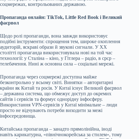
соцмережах, контрольованих державою.
Пропаганда онлайн: TikTok, Little Red Book і Великий
фаєрвол
Щодо ролі пропаганди, вона завжди використовує
подібні інструменти: спрощення тем, широке охоплення
аудиторій, яскраві образи й звукові сигнали. У ХХ
столітті пропаганда використовувала нові на той час
технології: у Сталіна – кіно, у Гітлера – радіо, в срср –
телебачення. Нині ж основна сила – соціальні мережі.
Пропаганда через соцмережі доступна майже
безконтрольно у всьому світі. Винятки – авторитарні
країни як Китай та росія. У Китаї існує Великий фаєрвол
– державна система, що обмежує доступ до окремих
сайтів і сервісів та формує однорідну інфосферу.
Використання VPN-сервісів у Китаї мінімальне – люди
просто не відчувають потреби виходити за межі
інфосередовища.
Китайська пропаганда – занадто прямолінійна, іноді
навіть карикатурна, «північнокорейська за стилем», тому