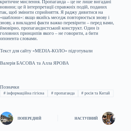
критичне мислення. Пропаганда – це не лише вигадані
новини; це й інтерпретації справжніх подій, поданих
так, щоб змінити сприйняття. Я раджу дивитися на
«шаблони»: якщо якийсь меседж повторюється знову і
знову, а викладені факти важко перевірити – перед вами,
ймовірно, пропагандистський конструкт. Один із
головних принципів якого – не говорити, а бити
опонента словами.
Текст для сайту «MEDIA-КОЛО» підготували
Валерія БАСОВА та Алла ЯРОВА
Позначки
#
інформаційна гігієна
#
пропаганда
#
росія та Китай
ПОПЕРЕДНІЙ
НАСТУПНИЙ