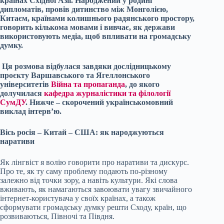
країнах Східної Азії. Народжений у родині
дипломатів, провів дитинство між Монголією,
Китаєм, країнами колишнього радянського простору,
говорить кількома мовами і вивчає, як держави
використовують медіа, щоб впливати на громадську
думку.
Ця розмова відбулася завдяки дослідницькому
проєкту Варшавського та Ягеллонського
університетів
Війна та пропаганда
, до якого
долучилася
кафедра журналістики та філології
СумДУ
. Нижче – скорочений українськомовний
виклад інтерв’ю.
Вісь росія – Китай – США: як народжуються
наративи
Як лінгвіст я волію говорити про наративи та дискурс.
Про те, як ту саму проблему подають по-різному
залежно від точки зору, а навіть культури. Які слова
вживають, як намагаються завоювати увагу звичайного
інтернет-користувача у своїх країнах, а також
сформувати громадську думку решти Сходу, країн, що
розвиваються, Півночі та Півдня.