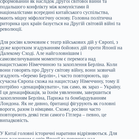
сформований як наслідок Другої світової війни та
подальшого конфлікту між комуністами й
націоналістами всередині китайського суспільства,
мають міцну міфологічну основу. Головна політична
риторика цих країн базується на Другій світовій війні та
революції.
Для росіян ключовим є театр військових дій у Європі, з
дуже коротким згадуванням бойових дій проти Японії на
Далекому Сході. Але найголовнішим і
самозвеличуваним моментом є перемога над
нацистською Німеччиною та захоплення Берліна. Коли
вони говорять про Другу світову війну, вони зазвичай
згадують «беремо Берлін», і часто повторюють, що
сучасна Європа схожа на нацистську Німеччину, тому її
потрібно «денацифікувати», так само, як зараз – Україну.
І ця денацифікація, за їхнім уявленням, завершиться
захопленням Берліна, Парижа та бомбардуванням
Лондона. Як не дивно, британці фігурують як головні
вороги, разом із німцями. Схоже, росіяни часто
повторюють деякі тези самого Гітлера – певно, це
випадковість.
У Китаї головні історичні наративи відрізняються. Для
них важливим є опір Японії та перемога над