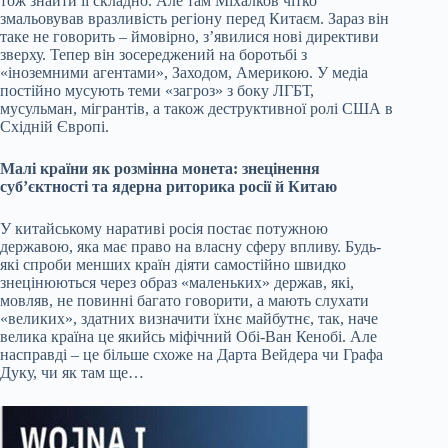
тож знайти її складно. Але там Міхалков чітко
змальовував вразливість регіону перед Китаєм. Зараз він
таке не говорить – ймовірно, з’явилися нові директиви
зверху. Тепер він зосереджений на боротьбі з
«іноземними агентами», Заходом, Америкою. У медіа
постійно мусують теми «загроз» з боку ЛГБТ,
мусульман, мігрантів, а також деструктивної ролі США в
Східній Європі.
Малі країни як розмінна монета: знецінення
суб’єктності та ядерна риторика росії й Китаю
У китайському наративі росія постає потужною
державою, яка має право на власну сферу впливу. Будь-
які спроби менших країн діяти самостійно швидко
знецінюються через образ «маленьких» держав, які,
мовляв, не повинні багато говорити, а мають слухати
«великих», здатних визначити їхнє майбутнє, так, наче
велика країна це якийсь міфічний Обі-Ван Кенобі. Але
насправді – це більше схоже на Дарта Вейдера чи Графа
Дуку, чи як там ще…