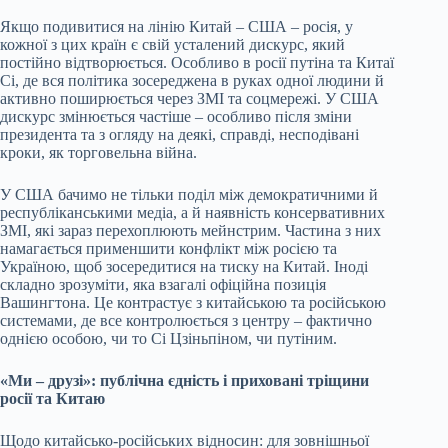
Якщо подивитися на лінію Китай – США – росія, у
кожної з цих країн є свій усталений дискурс, який
постійно відтворюється. Особливо в росії путіна та Китаї
Сі, де вся політика зосереджена в руках одної людини й
активно поширюється через ЗМІ та соцмережі. У США
дискурс змінюється частіше – особливо після зміни
президента та з огляду на деякі, справді, несподівані
кроки, як торговельна війна.
У США бачимо не тільки поділ між демократичними й
республіканськими медіа, а й наявність консервативних
ЗМІ, які зараз перехоплюють мейнстрим. Частина з них
намагається применшити конфлікт між росією та
Україною, щоб зосередитися на тиску на Китай. Іноді
складно зрозуміти, яка взагалі офіційна позиція
Вашингтона. Це контрастує з китайською та російською
системами, де все контролюється з центру – фактично
однією особою, чи то Сі Цзіньпіном, чи путіним.
«Ми – друзі»: публічна єдність і приховані тріщини
росії та Китаю
Щодо китайсько-російських відносин: для зовнішньої