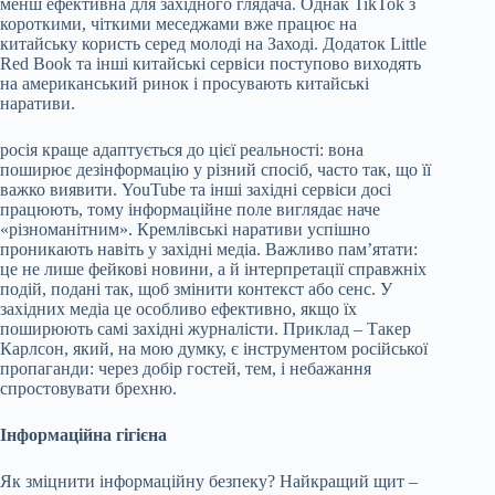
менш ефективна для західного глядача. Однак TikTok з
короткими, чіткими меседжами вже працює на
китайську користь серед молоді на Заході. Додаток Little
Red Book та інші китайські сервіси поступово виходять
на американський ринок і просувають китайські
наративи.
росія краще адаптується до цієї реальності: вона
поширює дезінформацію у різний спосіб, часто так, що її
важко виявити. YouTube та інші західні сервіси досі
працюють, тому інформаційне поле виглядає наче
«різноманітним». Кремлівські наративи успішно
проникають навіть у західні медіа. Важливо пам’ятати:
це не лише фейкові новини, а й інтерпретації справжніх
подій, подані так, щоб змінити контекст або сенс. У
західних медіа це особливо ефективно, якщо їх
поширюють самі західні журналісти. Приклад – Такер
Карлсон, який, на мою думку, є інструментом російської
пропаганди: через добір гостей, тем, і небажання
спростовувати брехню.
Інформаційна гігієна
Як зміцнити інформаційну безпеку? Найкращий щит –