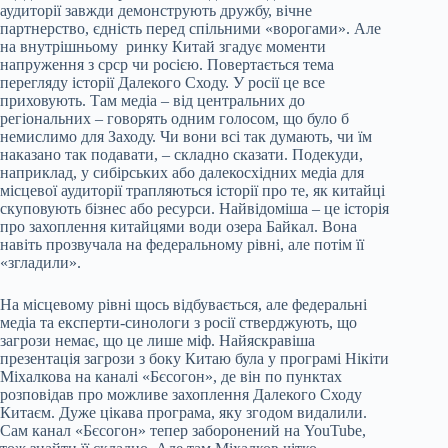
аудиторії завжди демонструють дружбу, вічне
партнерство, єдність перед спільними «ворогами». Але
на внутрішньому ринку Китай згадує моменти
напруження з срср чи росією. Повертається тема
перегляду історії Далекого Сходу. У росії це все
приховують. Там медіа – від центральних до
регіональних – говорять одним голосом, що було б
немислимо для Заходу. Чи вони всі так думають, чи їм
наказано так подавати, – складно сказати. Подекуди,
наприклад, у сибірських або далекосхідних медіа для
місцевої аудиторії трапляються історії про те, як китайці
скуповують бізнес або ресурси. Найвідоміша – це історія
про захоплення китайцями води озера Байкал. Вона
навіть прозвучала на федеральному рівні, але потім її
«згладили».
На місцевому рівні щось відбувається, але федеральні
медіа та експерти-синологи з росії стверджують, що
загрози немає, що це лише міф. Найяскравіша
презентація загрози з боку Китаю була у програмі Нікіти
Міхалкова на каналі «Бєсогон», де він по пунктах
розповідав про можливе захоплення Далекого Сходу
Китаєм. Дуже цікава програма, яку згодом видалили.
Сам канал «Бєсогон» тепер заборонений на YouTube,