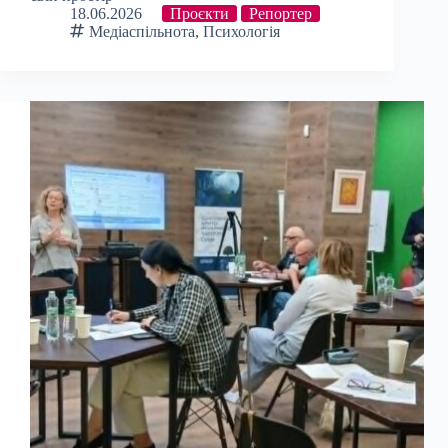
18.06.2026
Проєкти
Репортер
Медіаспільнота
,
Психологія