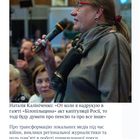
Наталія Калініченко: «От коли я надрукую в
газеті «Білопільщина» акт капітуляції Росії, то
тоді буду думати про пенсію та про все інше»
Про трансформацію локальних медіа під час
війни, виклики регіональної журналістики та
роль пам’яті в роботі прикордонної преси