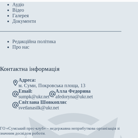
Аудіо
Відео
Галерея
Документи
Редакційна політика
Про нас
Контактна інформація
Адреса:
м. Суми, Покровська площа, 13
Email:
Алла Федорина
sumpk@ukr.net
afedoryna@ukr.net
Світлана Шовкопляс
svetlanasilk@ukr.net
ГО «Сумський прес-клуб» – недержавна неприбуткова організація зі
значним досвідом роботи.