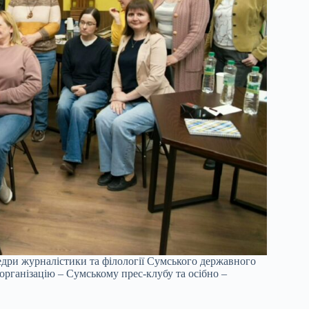
федри журналістики та філології Сумського державного
 організацію – Сумському прес-клубу та осібно –