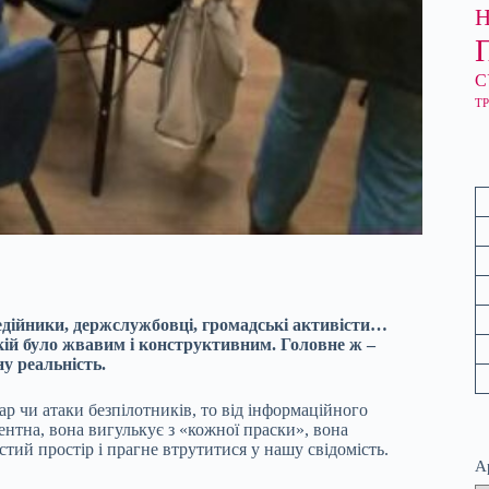
С
ТР
едійники, держслужбовці, громадські активісти…
якій було жвавим і конструктивним. Головне ж –
у реальність.
р чи атаки безпілотників, то від інформаційного
нтна, вона вигулькує з «кожної праски», вона
стий простір і прагне втрутитися у нашу свідомість.
А