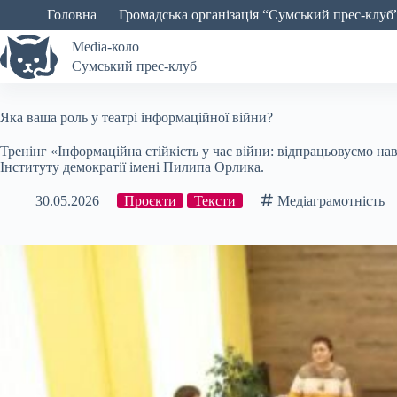
Перейти
Головна
Громадська організація “Сумський прес-клуб
до
вмісту
Media-коло
Сумський прес-клуб
Яка ваша роль у театрі інформаційної війни?
Тренінг «Інформаційна стійкість у час війни: відпрацьовуємо на
Інституту демократії імені Пилипа Орлика.
30.05.2026
Проєкти
Тексти
Медіаграмотність