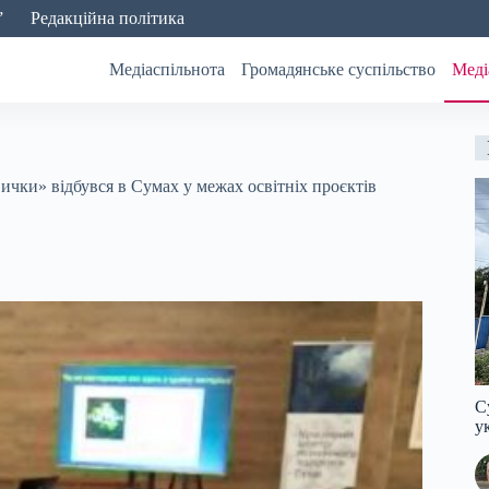
”
Редакційна політика
Медіаспільнота
Громадянське суспільство
Меді
вички» відбувся в Сумах у межах освітніх проєктів
С
у