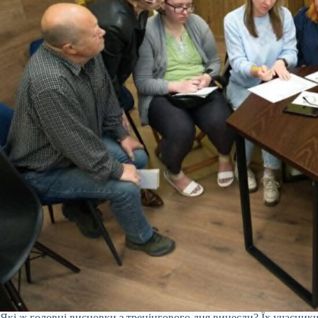
Які ж головні висновки з тренінгового дня винесли? Їх учасники