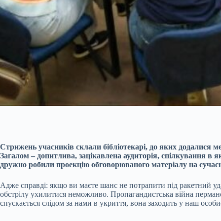
Стрижень учасників склали бібліотекарі, до яких додалися м
Загалом – допитлива, зацікавлена аудиторія, спілкування в 
дружно робили проекцію обговорюваного матеріалу на сучасн
Адже справді: якщо ви маєте шанс не потрапити під ракетний уда
обстрілу ухилитися неможливо. Пропагандистська війна пермане
спускається слідом за нами в укриття, вона заходить у наш особи