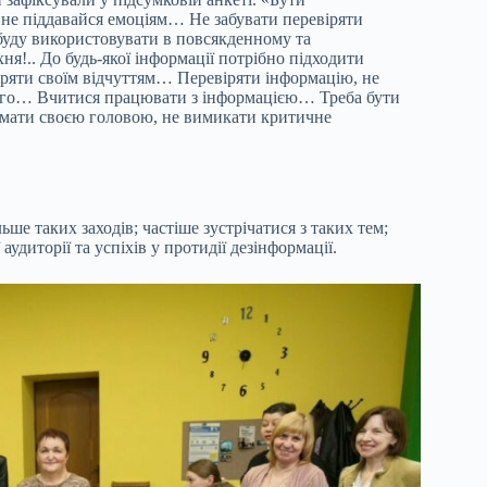
не піддавайся емоціям… Не забувати перевіряти
 буду використовувати в повсякденному та
я!.. До будь-якої інформації потрібно підходити
ряти своїм відчуттям… Перевіряти інформацію, не
ого… Вчитися працювати з інформацією… Треба бути
умати своєю головою, не вимикати критичне
ше таких заходів; частіше зустрічатися з таких тем;
 аудиторії та успіхів у протидії дезінформації.