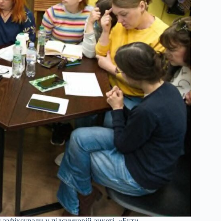
 зафіксували у підсумковій анкеті. «Бути