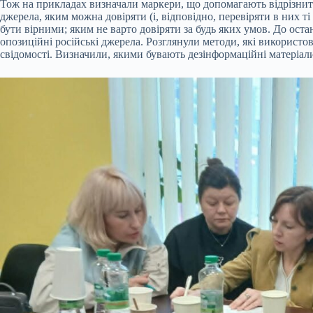
Тож на прикладах визначали маркери, що допомагають відрізни
джерела, яким можна довіряти (і, відповідно, перевіряти в них ті
бути вірними; яким не варто довіряти за будь яких умов. До остан
опозиційні російські джерела. Розглянули методи, які використо
свідомості. Визначили, якими бувають дезінформаційні матеріали т