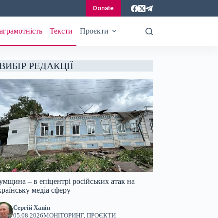
Donate
аграмотність
Тексти
Проєкти
ВИБІР РЕДАКЦІЇ
умщина – в епіцентрі російських атак на
країнську медіа сферу
Сергій Ханін
05.08.2026
МОНІТОРИНГ
,
ПРОЄКТИ