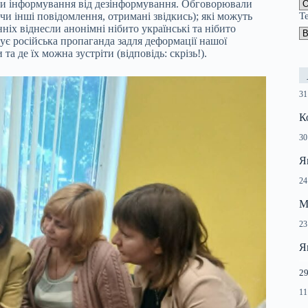
ти інформування від дезінформування. Обговорювали
 чи інші повідомлення, отримані звідкись); які можуть
Т
ніх віднесли анонімні нібито українські та нібито
вує російська пропаганда задля деформації нашої
а де їх можна зустріти (відповідь: скрізь!).
31
К
30
Я
24
М
23
Я
29
11