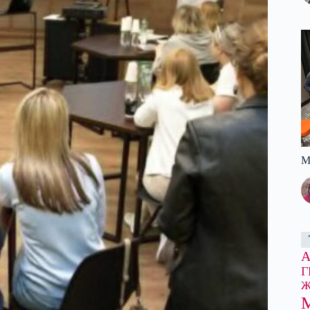
М
Г
Ж