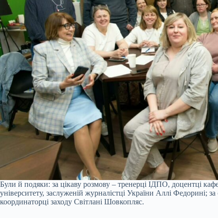
Були й подяки: за цікаву розмову – тренерці ІДПО, доцентці ка
університету, заслуженій журналістці України Аллі Федорині; за
координаторці заходу Світлані Шовкопляс.