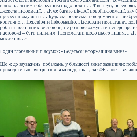
відповідальним і обережним щодо новин… Фільтруй, перевіряй, 
джерела інформації… Дуже багато цікавої нової інформації, яку
професійному житті… Будь-яке російське повідомлення – це брехн
критично… Перевіряти інформацію, відсіювати пропаганду, дові
робити поспішних висновків, не розповсюджувати неперевірен
насторожі – бути пильним, і допомагати щодо цього іншим… Д
мислення…»
І один глобальний підсумок: «Ведеться інформаційна війна».
Що ж до зауважень, побажань, у більшості анкет зазначили: побіль
проводити такі зустрічі к для молоді, так і для 60+; а ще – великої