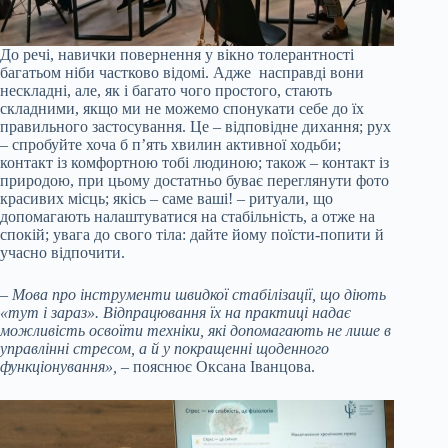
До речі, навички повернення у вікно толерантності
багатьом ніби частково відомі. Адже насправді вони
нескладні, але, як і багато чого простого, стають
складними, якщо ми не можемо спонукати себе до їх
правильного застосування. Це – відповідне дихання; рух
– спробуйте хоча б п’ять хвилин активної ходьби;
контакт із комфортною тобі людиною; також – контакт із
природою, при цьому достатньо буває переглянути фото
красивих місць; якісь – саме ваші! – ритуали, що
допомагають налаштуватися на стабільність, а отже на
спокій; увага до свого тіла: дайте йому поїсти-попити й
учасно відпочити.
– Мова про інструменти швидкої стабілізації, що діють
«тут і зараз». Відпрацювання їх на практиці надає
можливість освоїти техніки, які допомагають не лише в
управлінні стресом, а й у покращенні щоденного
функціонування»,
– пояснює Оксана Іванцова.