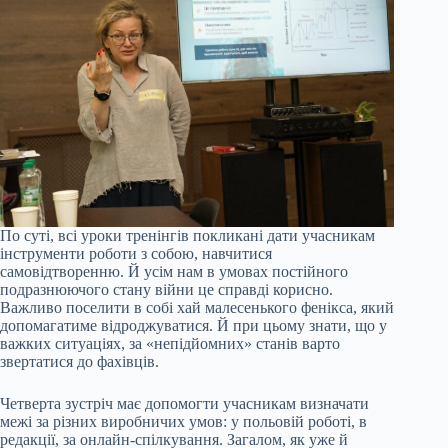
По суті, всі уроки тренінгів покликані дати учасникам
інструменти роботи з собою, навчитися
самовідтворенню. Й усім нам в умовах постійного
подразнюючого стану війни це справді корисно.
Важливо поселити в собі хай малесенького фенікса, який
допомагатиме відроджуватися. Й при цьому знати, що у
важких ситуаціях, за «непідйомних» станів варто
звертатися до фахівців.
Четверта зустріч має допомогти учасникам визначати
межі за різних виробничих умов: у польовій роботі, в
редакції, за онлайн-спілкування. Загалом, як уже й