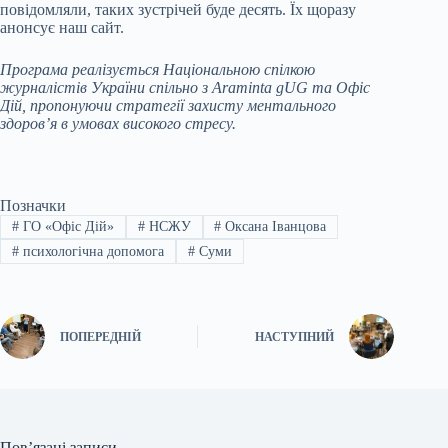
повідомляли, таких зустрічей буде десять. Їх щоразу
анонсує наш сайт.
Програма реалізується Національною спілкою
журналістів України спільно з Araminta gUG та Офіс
Дій, пропонуючи стратегії захисту ментального
здоров’я в умовах високого стресу.
Позначки
#
ГО «Офіс Дій»
#
НСЖУ
#
Оксана Іванцова
#
психологічна допомога
#
Суми
ПОПЕРЕДНІЙ
НАСТУПНИЙ
Пов’язані записи