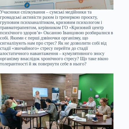
Учасники спілкування – сумські медійники та
громадські активісти разом із тренеркою проєкту,
груповим психоаналітиком, кризовим психологом і
травматерапевтом, керівником ГО «Кризовий центр
психічного здоров’я» Оксаною Іванцовою розбиралися в
собі. Якими є перші дзвіночки організму, що
сигналізують нам про стрес? Як не дозволити собі від
стадії «звичайного» стресу перейти до стадії
алостатичного навантаження – кумулятивного зносу
організму внаслідок хронічного стресу? Що таке вікно
толерантності й як повернути себе в нього?