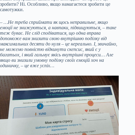
зробити? Ні. Особливо, якщо намагаєтеся зробити це
самотужки.
– …Не треба сприймати як щось неправильне, якщо
емоції не знижуються, а навпаки, підвищуються, – таке
теж буває. Не слід сподіватися, що одна вправа
допоможе вам знизити свою внутрішню поділку від
максимальних десяти до нуля – це нереально. І, звичайно,
не можемо повністю відкинути скепсис, який є у
багатьох, і який гальмує якісь внутрішні процеси… Але
якщо ви знизили умовну поділку своїх емоцій хоч на
одиничку, – це вже успіх…