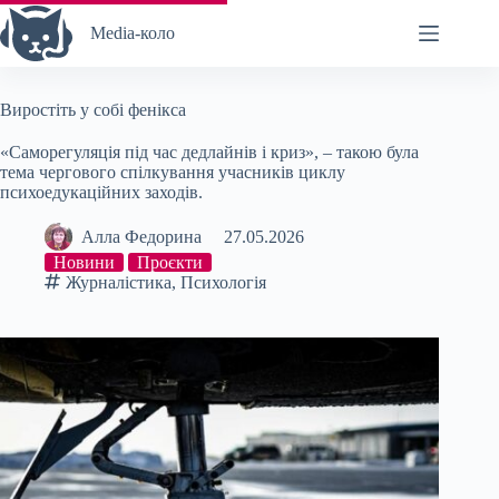
Перейти
до
Media-коло
вмісту
Виростіть у собі фенікса
«Саморегуляція під час дедлайнів і криз», – такою була
тема чергового спілкування учасників циклу
психоедукаційних заходів.
Алла Федорина
27.05.2026
Новини
Проєкти
Журналістика
,
Психологія