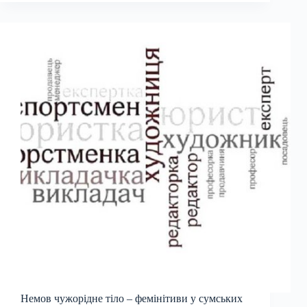
Немов чужорідне тіло – фемінітиви у сумських