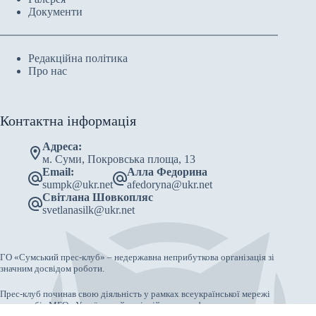
Документи
Редакційна політика
Про нас
Контактна інформація
Адреса:
м. Суми, Покровська площа, 13
Email:
Алла Федорина
sumpk@ukr.net
afedoryna@ukr.net
Світлана Шовкопляс
svetlanasilk@ukr.net
ГО «Сумський прес-клуб» – недержавна неприбуткова організація зі
значним досвідом роботи.
Прес-клуб починав свою діяльність у рамках всеукраїнської мережі
прес-клубів МБО «Український освітній центр реформ».