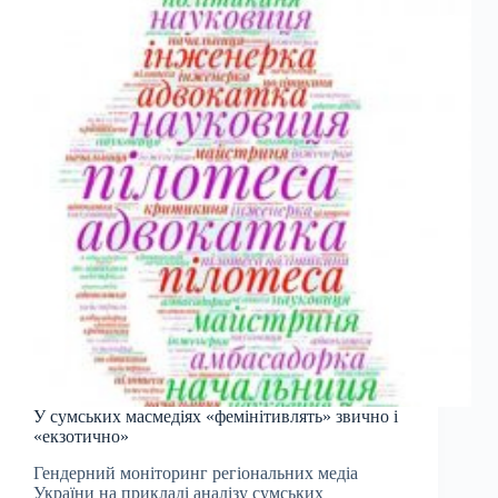
У сумських масмедіях «фемінітивлять» звично і
«екзотично»
Гендерний моніторинг регіональних медіа
України на прикладі аналізу сумських