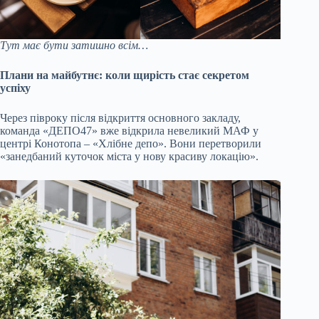
Тут має бути затишно всім…
Плани на майбутнє: коли щирість стає секретом
успіху
Через півроку після відкриття основного закладу,
команда «ДЕПО47» вже відкрила невеликий МАФ у
центрі Конотопа – «Хлібне депо». Вони перетворили
«занедбаний куточок міста у нову красиву локацію».