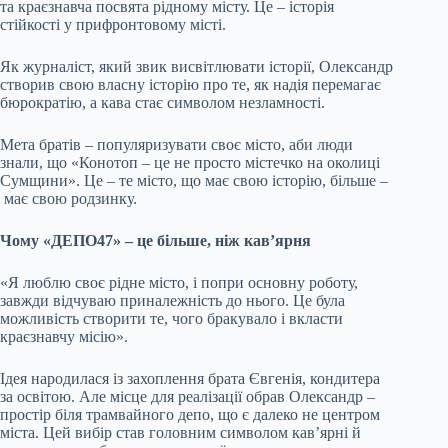
та краєзнавча посвята рідному місту. Це – історія
стійкості у прифронтовому місті.
Як журналіст, який звик висвітлювати історії, Олександр
створив свою власну історію про те, як надія перемагає
бюрократію, а кава стає символом незламності.
Мета братів – популяризувати своє місто, аби люди
знали, що «Конотоп – це не просто містечко на околиці
Сумщини». Це – те місто, що має свою історію, більше –
має свою родзинку.
Чому «ДЕПО47» – це більше, ніж кав’ярня
«Я люблю своє рідне місто, і попри основну роботу,
завжди відчуваю приналежність до нього. Це була
можливість створити те, чого бракувало і вкласти
краєзнавчу місію».
Ідея народилася із захоплення брата Євгенія, кондитера
за освітою. Але місце для реалізації обрав Олександр –
простір біля трамвайного депо, що є далеко не центром
міста. Цей вибір став головним символом кав’ярні й