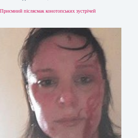
Приємний післясмак конотопських зустрічей