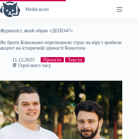
Перейти
до
Media-коло
вмісту
Журналіст, який обрав «ДЕПО47»
Як брати Ковальови перетворили страх на віру і зробили
акцент на історичній цінності Конотопа
11.12.2025
Проєкти
Тексти
Герої мого часу