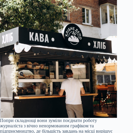
Попри складнощі вони зуміли поєднати роботу
журналіста з вічно ненормованим графіком та
підприємництво, де більшість завдань на місці вирішує