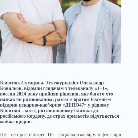
Конотоп. Сумщина. Тележурналіст Олександр
Ковальов, відомий глядачам з телеканалу «1+1»,
восени 2024 року прийняв рішення, яке багато хто
назвав би ризикованим: разом із братом Євгенієм
відкрив пекарню-кав’ярню «ДЕПО47» у рідному
Конотопі – місті, розташованому близько до
російського кордону, де страх прильотів відчувається
майже щодня.
Це – не просто бізнес. Це – соціальна місія, маніфест віри