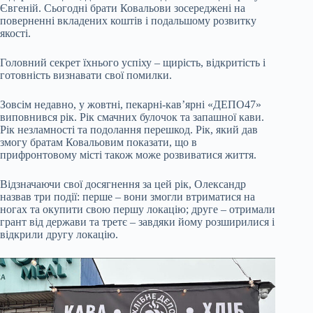
Євгеній. Сьогодні брати Ковальови зосереджені на
поверненні вкладених коштів і подальшому розвитку
якості.
Головний секрет їхнього успіху – щирість, відкритість і
готовність визнавати свої помилки.
Зовсім недавно, у жовтні, пекарні-кав’ярні «ДЕПО47»
виповнився рік. Рік смачних булочок та запашної кави.
Рік незламності та подолання перешкод. Рік, який дав
змогу братам Ковальовим показати, що в
прифронтовому місті також може розвиватися життя.
Відзначаючи свої досягнення за цей рік, Олександр
назвав три події: перше – вони змогли втриматися на
ногах та окупити свою першу локацію; друге – отримали
грант від держави та третє – завдяки йому розширилися і
відкрили другу локацію.