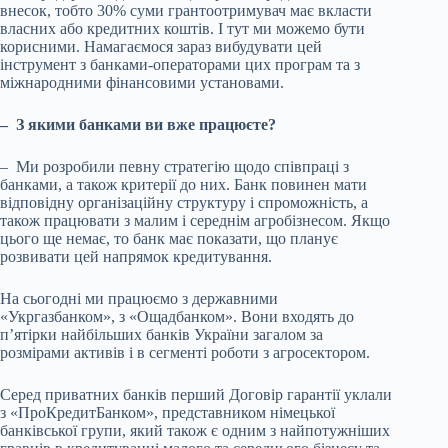
внесок, тобто 30% суми грантоотримувач має вкласти
власних або кредитних коштів. І тут ми можемо бути
корисними. Намагаємося зараз вибудувати цей
інструмент з банками-операторами цих програм та з
міжнародними фінансовими установами.
– З якими банками ви вже працюєте?
– Ми розробили певну стратегію щодо співпраці з
банками, а також критерії до них. Банк повинен мати
відповідну організаційну структуру і спроможність, а
також працювати з малим і середнім агробізнесом. Якщо
цього ще немає, то банк має показати, що планує
розвивати цей напрямок кредитування.
На сьогодні ми працюємо з державними
«Укргазбанком», з «Ощадбанком». Вони входять до
п’ятірки найбільших банків України загалом за
розмірами активів і в сегменті роботи з агросектором.
Серед приватних банків перший Договір гарантії уклали
з «ПроКредитБанком», представником німецької
банківської групи, який також є одним з найпотужніших