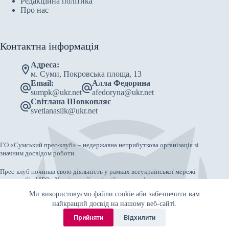
Редакційна політика
Про нас
Контактна інформація
Адреса:
м. Суми, Покровська площа, 13
Email:
Алла Федорина
sumpk@ukr.net
afedoryna@ukr.net
Світлана Шовкопляс
svetlanasilk@ukr.net
ГО «Сумський прес-клуб» – недержавна неприбуткова організація зі
значним досвідом роботи.
Прес-клуб починав свою діяльність у рамках всеукраїнської мережі
прес-клубів МБО «Український освітній центр реформ».
Ми використовуємо файли cookie аби забезпечити вам
Як самостійна ГО зареєстрований 18 серпня 2003 року.
найкращий досвід на нашому веб-сайті.
Copyright © 2026 - Сумський прес-клуб
Прийняти
Відхилити