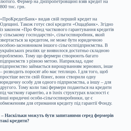
лютого. Фермер на Дніпропетровщині взяв кредит на
800 тис. грн.
«ПроКредитБанк» видав свій перший кредит на
Одещині. Також готує свої кредити «Ощадбанк». Згідно
із законом «Про Фонд часткового гарантування кредитів
у сільському господарстві», сільгоспвиробник, який
звертається за кредитом, не може бути юридичною
особою-засновником іншого сільгосппідприємства. В
українських реаліях це виявилося достатньо складною
проблемою. Тому що фермери створюють багато
підприємств з різною метою. Наприклад, одне
підприємство займається вирощуванням зернових, інше
– розводить поросят або має теплицю. І для того, щоб
простіше вести свій бізнес, вони створили одну
юридичну особу для одного підприємства, а іншу – для
другого. Тому коли такі фермери подаються на кредити
під часткову гарантію, а в їхніх структурах власності є
інші юридичні особи-сільгоспвиробники, це є
обмеженням для отримання кредиту під гарантії Фонду.
– Наскільки можуть бути запитаними серед фермерів
такі кредити?