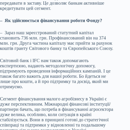
передавати в заставу. Це дозволяє банкам активніше
кредитувати цей сегмент.
–
Як здійснюється фінансування роботи Фонду?
– Зараз наш зареєстрований статутний капітал
становить 736 млн. грн. Профінансований він на 374
млн. грн. Друга частина капіталу має прийти за рахунок
коштів гранту Світового банку та Європейського Союзу.
Світовий банк і IFC нам також допомагають
експертизою, надають методологічну допомогу,
підтримують проведення інформаційних кампаній. І це
також багато важить для нашої роботи. Бо йдеться не
лише про кошти, а й про підтримку та досвід, який ми
отримуємо.
Сегмент фінансування малого агробізнесу в Україні є
дуже перспективним. Міжнародні фінансові інституції/
партнери бачать, що потреба в фінансуванні агросектора
дуже велика, особливо, коли ситуація в країні
стабілізується. Вони в принципі готові до стратегічної
співпраці та підтримки у відновленні та подальшому