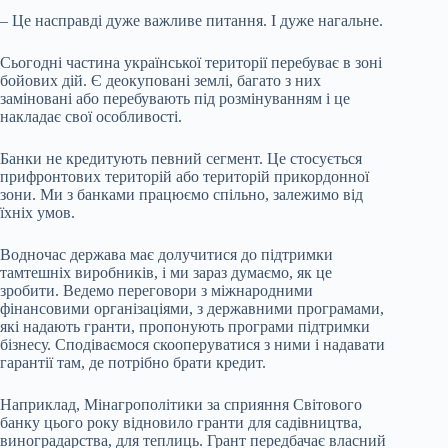
– Це насправді дуже важливе питання. І дуже нагальне.
Сьогодні частина української території перебуває в зоні
бойових дій. Є деокуповані землі, багато з них
заміновані або перебувають під розмінуванням і це
накладає свої особливості.
Банки не кредитують певний сегмент. Це стосується
прифронтових територій або територій прикордонної
зони. Ми з банками працюємо спільно, залежимо від
їхніх умов.
Водночас держава має долучитися до підтримки
тамтешніх виробників, і ми зараз думаємо, як це
зробити. Ведемо переговори з міжнародними
фінансовими організаціями, з державними програмами,
які надають гранти, пропонують програми підтримки
бізнесу. Сподіваємося скооперуватися з ними і надавати
гарантії там, де потрібно брати кредит.
Наприклад, Мінагрополітики за сприяння Світового
банку цього року відновило гранти для садівництва,
виноградарства, для теплиць. Грант передбачає власний