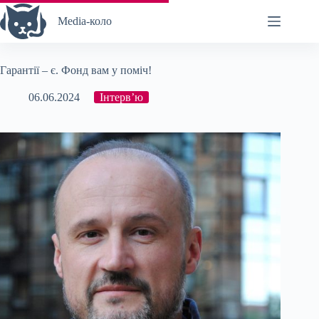
Перейти
до
Media-коло
вмісту
Гарантії – є. Фонд вам у поміч!
06.06.2024
Інтерв’ю