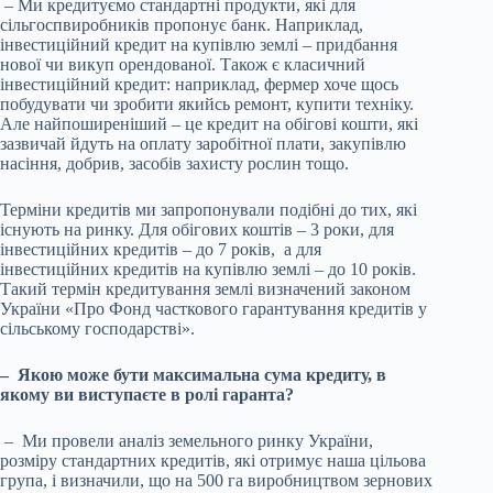
– Ми кредитуємо стандартні продукти, які для
сільгоспвиробників пропонує банк. Наприклад,
інвестиційний кредит на купівлю землі – придбання
нової чи викуп орендованої. Також є класичний
інвестиційний кредит: наприклад, фермер хоче щось
побудувати чи зробити якийсь ремонт, купити техніку.
Але найпоширеніший – це кредит на обігові кошти, які
зазвичай йдуть на оплату заробітної плати, закупівлю
насіння, добрив, засобів захисту рослин тощо.
Терміни кредитів ми запропонували подібні до тих, які
існують на ринку. Для обігових коштів – 3 роки, для
інвестиційних кредитів – до 7 років, а для
інвестиційних кредитів на купівлю землі – до 10 років.
Такий термін кредитування землі визначений законом
України «Про Фонд часткового гарантування кредитів у
сільському господарстві».
– Якою може бути максимальна сума кредиту, в
якому ви виступаєте в ролі гаранта?
– Ми провели аналіз земельного ринку України,
розміру стандартних кредитів, які отримує наша цільова
група, і визначили, що на 500 га виробництвом зернових