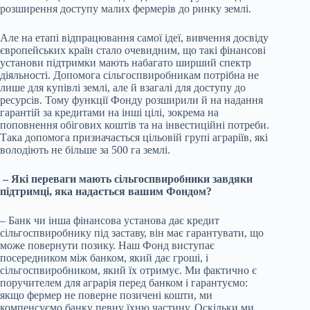
розширення доступу малих фермерів до ринку землі.
Але на етапі відпрацювання самої ідеї, вивчення досвіду
європейських країн стало очевидним, що такі фінансові
установи підтримки мають набагато ширший спектр
діяльності. Допомога сільгоспвиробникам потрібна не
лише для купівлі землі, але й взагалі для доступу до
ресурсів. Тому функції Фонду розширили й на надання
гарантій за кредитами на інші цілі, зокрема на
поповнення обігових коштів та на інвестиційні потреби.
Така допомога призначається цільовій групі аграріїв, які
володіють не більше за 500 га землі.
– Які переваги мають сільгоспвиробники завдяки
підтримці, яка надається вашим Фондом?
– Банк чи інша фінансова установа дає кредит
сільгоспвиробнику під заставу, він має гарантувати, що
може повернути позику. Наш Фонд виступає
посередником між банком, який дає гроші, і
сільгоспвиробником, який їх отримує. Ми фактично є
поручителем для аграрія перед банком і гарантуємо:
якщо фермер не поверне позичені кошти, ми
компенсуємо банку певну їхню частину. Оскільки ми