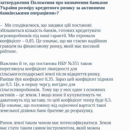
затвердження Положення про визначення банками
України розміру кредитного ризику за активними
банківськими операціями»?
– Ми сподіваємося, що завдяки цій постанові
збільшиться кількість банків, готових кредитувати
агровиробників під наші гарантії. Ми отримали
коефіцієнт – 0,85. Це означає, що ми стаємо надійним
гравцем на фінансовому ринку, який має високий
рейтинг.
Важливо й те, що постанова НБУ №351 також
переглянула коефіцієнт ліквідності для
сільськогосподарської землі після відкриття ринку.
Раніше був коефіцієнт 0,35. Зараз цей коефіцієнт підняли
до 0,5. Це, в першу чергу, вигідно для
сільгоспвиробників. Тому що у них один з основних
активів – це земля. І якщо вони її купуватимуть чи
даватимуть під заставу, то цей коефіцієнт тепер буде 0,5.
Це означає, що половину від оціночної вартості такої
земельної ділянки банк братиме до розрахунку.
Ринок землі таким чином має інтенсифікуватися. Земля
має стати таким самим інструментом, який можна