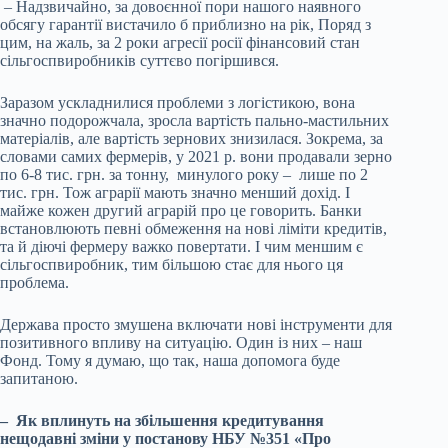
– Надзвичайно, за довоєнної пори нашого наявного
обсягу гарантії вистачило б приблизно на рік, Поряд з
цим, на жаль, за 2 роки агресії росії фінансовий стан
сільгоспвиробників суттєво погіршився.
Заразом ускладнилися проблеми з логістикою, вона
значно подорожчала, зросла вартість пально-мастильних
матеріалів, але вартість зернових знизилася. Зокрема, за
словами самих фермерів, у 2021 р. вони продавали зерно
по 6-8 тис. грн. за тонну, минулого року – лише по 2
тис. грн. Тож аграрії мають значно менший дохід. І
майже кожен другий аграрій про це говорить. Банки
встановлюють певні обмеження на нові ліміти кредитів,
та й діючі фермеру важко повертати. І чим меншим є
сільгоспвиробник, тим більшою стає для нього ця
проблема.
Держава просто змушена включати нові інструменти для
позитивного впливу на ситуацію. Один із них – наш
Фонд. Тому я думаю, що так, наша допомога буде
запитаною.
– Як вплинуть на збільшення кредитування
нещодавні зміни у постанову НБУ №351 «Про