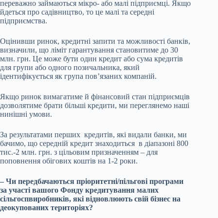
переважно займаються мікро- або малі підприємці. Якщо
йдеться про садівництво, то це малі та середні
підприємства.
Оцінивши ринок, кредитні запити та можливості банків,
визначили, що ліміт гарантування становитиме до 30
млн. грн. Це може бути один кредит або сума кредитів
для групи або одного позичальника, який
ідентифікується як група пов’язаних компаній.
Якщо ринок вимагатиме й фінансовий стан підприємців
дозволятиме брати більші кредити, ми переглянемо наші
нинішні умови.
За результатами перших кредитів, які видали банки, ми
бачимо, що середній кредит знаходиться в діапазоні 800
тис.-2 млн. грн. з цільовим призначенням – для
поповнення обігових коштів на 1-2 роки.
–
Чи передбачаються пріоритетні/пільгові програми
за участі вашого Фонду кредитування малих
сільгоспвиробників, які відновлюють свій бізнес на
деокупованих територіях?