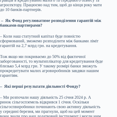
гравців в кредитуванні малого та середнього бізнесу та
агросектору. Працюємо над тим, щоб до кінця року мати
до 10 банків-партнерів.
– Як Фонд регулюватиме розподілення гарантій між
банками-партнерами?
– Коли наш статутний капітал буде повністю
сформований, зможемо розподілити між банками ліміт
гарантій на 2,7 млрд грн. на кредитування.
Тож якщо ми покриваємо до 50% від фактичної
заборгованості, то мультиплікатор для кредитування буде
близько 5,4 млрд грн. У такому розмірі банки зможуть
прокредитувати малих агровиробників завдяки нашим
гарантіям.
– Які перші результати діяльності Фонду?
– Ми розпочали нашу діяльність 25 січня 2024 р. А
ринок сільгоспземель відкрився 1 січня. Оскільки
сільгоспвиробники починають свою активну діяльність
у середині березня, ми прагнули, щоб на цей момент
вони знали про наш додатковий інструмент і могли ним