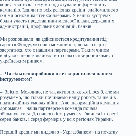
користуватися. Тому ми підготували інформаційну
кампанію, їздили по всіх регіонах країни, знайомилися з
їхніми основним стейкхолдерами. У наших зустрічах
брали участь представники місцевої влади, державних
адміністрацій, профільних асоціацій, банків.
Ми розповідали, як здійснюється кредитування під
гарантії Фонду, які наші можливості, до кого варто
звертатися, хто є нашими партнерами. Таким чином
відбулося перше знайомство з сільгоспвиробниками, з
українським ринком.
– Чи сільгоспвиробники вже скористалися вашим
інструментом?
– Звісно. Можливо, не так активно, як хотілося б, але ми
розуміємо, що тільки починаємо нашу роботу, та ще й в
надзвичайних умовах війни. Але інформаційна кампанія
допомагає – наша партнерська команда почала
збільшуватися. До нашого інструменту з’явився інтерес і
серед банків, і серед фермерів у всіх регіонах України.
Перший кредит ми видали з «Укргазбанком» на початку