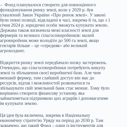
– Фонд планувалося створити для повноцінного
функціонування ринку землі, коли у 2020 р. був
ухвалений Закон України «Про ринок землі». У законі
були певні позиції, відкладені в часі, зокрема й та, що з 1
січня 2024 р. юридичні особи зможуть купувати землю.
Держава також визначила межі власності землі для
фермерів та великих сільгоспвиробників: малий
агровиробник може володіти до 500 га землі, якщо
гектарів більше – це «середняк» або великий
агрохолдинг.
Відкриття ринку землі передбачало низку застережень.
Очевидно, що сільгоспвиробники потребують викупу
землі та збільшення своєї виробничої бази. Але чим
менший фермер, тим слабший доступ він має до
ресурсів, відтак і можливостей розвиватися та
збільшувати свій земельний банк стає менше. Тому було
вирішено створити фінансову установу, яка
займатиметься підтримкою цих аграріїв і допомагатиме
їм купувати землю.
Ця ідея була включена, зокрема в Національну
економічну стратегію Уряду на період до 2030 р. Там
зазначено, що такий Фонд – один із інструментів для