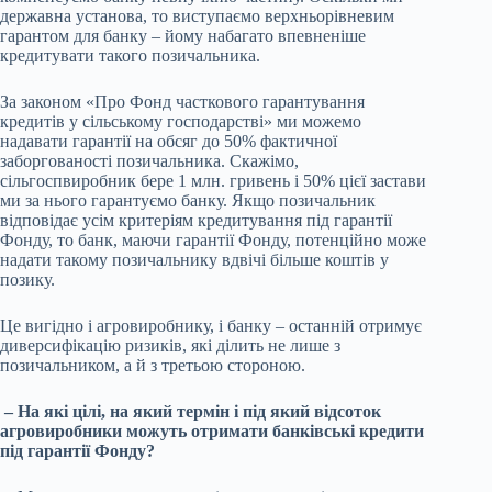
державна установа, то виступаємо верхньорівневим
гарантом для банку – йому набагато впевненіше
кредитувати такого позичальника.
За законом «Про Фонд часткового гарантування
кредитів у сільському господарстві» ми можемо
надавати гарантії на обсяг до 50% фактичної
заборгованості позичальника. Скажімо,
сільгоспвиробник бере 1 млн. гривень і 50% цієї застави
ми за нього гарантуємо банку. Якщо позичальник
відповідає усім критеріям кредитування під гарантії
Фонду, то банк, маючи гарантії Фонду, потенційно може
надати такому позичальнику вдвічі більше коштів у
позику.
Це вигідно і агровиробнику, і банку – останній отримує
диверсифікацію ризиків, які ділить не лише з
позичальником, а й з третьою стороною.
– На які цілі, на який термін і під який відсоток
агровиробники можуть отримати банківські кредити
під гарантії Фонду?