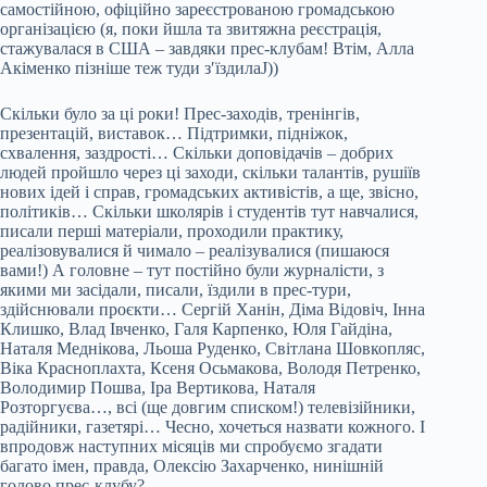
самостійною, офіційно зареєстрованою громадською
організацією (я, поки йшла та звитяжна реєстрація,
стажувалася в США – завдяки прес-клубам! Втім, Алла
Акіменко пізніше теж туди зʹїздилаJ))
Скільки було за ці роки! Прес-заходів, тренінгів,
презентацій, виставок… Підтримки, підніжок,
схвалення, заздрості… Скільки доповідачів – добрих
людей пройшло через ці заходи, скільки талантів, рушіїв
нових ідей і справ, громадських активістів, а ще, звісно,
політиків… Скільки школярів і студентів тут навчалися,
писали перші матеріали, проходили практику,
реалізовувалися й чимало – реалізувалися (пишаюся
вами!) А головне – тут постійно були журналісти, з
якими ми засідали, писали, їздили в прес-тури,
здійснювали проєкти… Сергій Ханін, Діма Відовіч, Інна
Клишко, Влад Івченко, Галя Карпенко, Юля Гайдіна,
Наталя Меднікова, Льоша Руденко, Світлана Шовкопляс,
Віка Красноплахта, Ксеня Осьмакова, Володя Петренко,
Володимир Пошва, Іра Вертикова, Наталя
Розторгуєва…, всі (ще довгим списком!) телевізійники,
радійники, газетярі… Чесно, хочеться назвати кожного. І
впродовж наступних місяців ми спробуємо згадати
багато імен, правда, Олексію Захарченко, нинішній
голово прес-клубу?