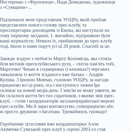
Нестеренко з «Фрунзенця», Надя Демиденко, художниця
з «Сумщини»…
Підтримали мене представник УОЦРу, який приїхав
представляти нового голову прес-клубу, та
прессекретарка доповідачів із Києва, які виступали на
тому першому засіданні. І, звичайно, підтримкою були
наші журналісти. Немало їх, прийшовши до прес-клубу
тоді, йшли із нами поруч усі ці 20 років. Спасибі за це.
Завжди згадую з любовʹю Марту Коломієць, яка стояла
біля витоків пресклубівського руху, – світла памʹять тобі,
Марточко! Чекаю в соцмережах (і книжках!) чергових
замальовок із життя згаданого вже батька – Андрія
Куліша. З Іриною Мовчан, головою УОЦРу, за нагоди
працюємо всі ці роки, ось і наступного тижня Іра
скликає на новий медіа-день. І зовсім не можу уявити, як
би склалося життя без тих соратників, з якими звів прес-
клуб, – голів і координаторів загальноукраїнської мережі
прес-клубів. Ми й зараз контактуємо, співпрацюємо або
ж просто дружимо з багатьма. Тримаймося, громадо!
Героїчними зусиллями вже координаторки Алли
Акіменко Сумський прес-клуб у серпні 2003-го став