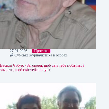
27.01.2026
Проєкти
Сумська журналістика в особах
Василь Чубур: «Заговори, щоб світ тебе побачив, і
замовчи, щоб світ тебе почув»