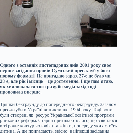
Одного з останніх листопадових днів 2001 року своє
перше засідання провів Сумський прес-клуб у його
новому форматі. Не пригадаю зараз, 27-е це було чи
28-е, але рік і місяць – це достеменно. І ще памʹятаю,
як хвилювалася того разу, бо медіа захід тоді
проводила вперше.
Трішки бекграунду до попереднього бекграунду. Загалом
прес-клуби в Україні виникли ще 1994 року. Тоді вони
були створені як ресурс Української освітньої програми
ринкових реформ. Старші пригадають лого, що зʹявилося
в ті роки: контур чоловіка та жінки, попереду яких стоїть
дитина. А ще пригадають, звісно, найперші засідання