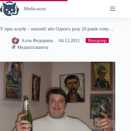
Перейти
до
Media-коло
вмісту
У прес-клубу – ювілей! або Одного разу 20 років тому…
Алла Федорина
04.12.2021
Репортер
Медіаспільнота