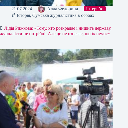
21.07.2024
Алла Федорина
Інтерв’ю
Історія
,
Сумська журналістика в особах
Лідія Рижкова: «Тому, хто розкрадає і нищить державу,
журналісти не потрібні. Але це не означає, що їх немає»