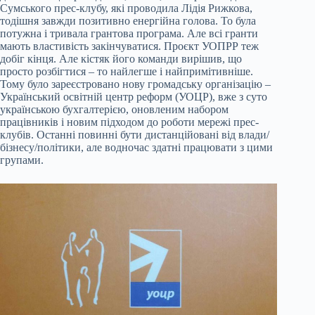
Сумського прес-клубу, які проводила Лідія Рижкова,
тодішня завжди позитивно енергійна голова. То була
потужна і тривала грантова програма. Але всі гранти
мають властивість закінчуватися. Проєкт УОПРР теж
добіг кінця. Але кістяк його команди вирішив, що
просто розбігтися – то найлегше і найпримітивніше.
Тому було зареєстровано нову громадську організацію –
Український освітній центр реформ (УОЦР), вже з суто
українською бухгалтерією, оновленим набором
працівників і новим підходом до роботи мережі прес-
клубів. Останні повинні бути дистанційовані від влади/
бізнесу/політики, але водночас здатні працювати з цими
групами.