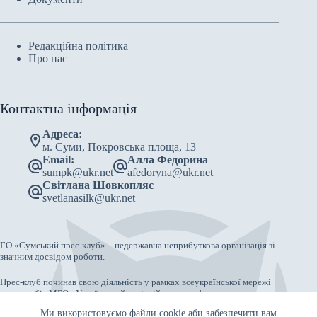
Редакційна політика
Про нас
Контактна інформація
Адреса:
м. Суми, Покровська площа, 13
Email:
Алла Федорина
sumpk@ukr.net
afedoryna@ukr.net
Світлана Шовкопляс
svetlanasilk@ukr.net
ГО «Сумський прес-клуб» – недержавна неприбуткова організація зі
значним досвідом роботи.
Прес-клуб починав свою діяльність у рамках всеукраїнської мережі
прес-клубів МБО «Український освітній центр реформ».
Ми використовуємо файли cookie аби забезпечити вам