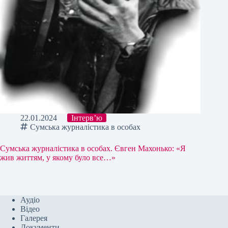
22.01.2024
Інтерв’ю
Сумська журналістика в особах
Сумська журналістика в особах. Євген Махонько: «Я
жив життям, у якому було все…»
Аудіо
Відео
Галерея
Документи