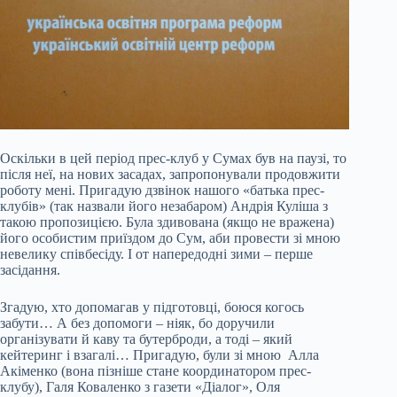
Оскільки в цей період прес-клуб у Сумах був на паузі, то
після неї, на нових засадах, запропонували продовжити
роботу мені. Пригадую дзвінок нашого «батька прес-
клубів» (так назвали його незабаром) Андрія Куліша з
такою пропозицією. Була здивована (якщо не вражена)
його особистим приїздом до Сум, аби провести зі мною
невелику співбесіду. І от напередодні зими – перше
засідання.
Згадую, хто допомагав у підготовці, боюся когось
забути… А без допомоги – ніяк, бо доручили
організувати й каву та бутерброди, а тоді – який
кейтеринг і взагалі… Пригадую, були зі мною Алла
Акіменко (вона пізніше стане координатором прес-
клубу), Галя Коваленко з газети «Діалог», Оля