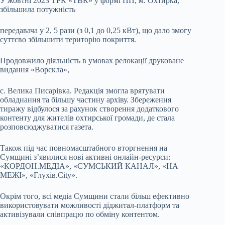
У жовтні 2023 ТРК «ТВК» у формі ПП, м. Охтирка,
збільшила потужність
передавача у 2, 5 рази (з 0,1 до 0,25 кВт), що дало змогу
суттєво збільшити територію покриття.
Продовжило діяльність в умовах релокації друковане
видання «Ворскла»,
с. Велика Писарівка. Редакція змогла врятувати
обладнання та більшу частину архіву. Збереження
тиражу відбулося за рахунок створення додаткового
контенту для жителів охтирської громади, де стала
розповсюджуватися газета.
Також під час повномасштабного вторгнення на
Сумщині з’явилися нові активні онлайн-ресурси:
«КОРДОН.МЕДІА», «СУМСЬКИЙ КАНАЛ», «НА
МЕЖІ», «Глухів.City».
Окрім того, всі медіа Сумщини стали більш ефективно
використовувати можливості діджитал-платформ та
активізували співпрацю по обміну контентом.