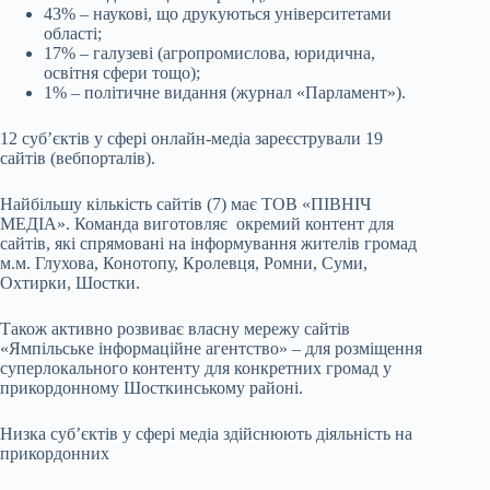
43% – наукові, що друкуються університетами
області;
17% – галузеві (агропромислова, юридична,
освітня сфери тощо);
1% – політичне видання (журнал «Парламент»).
12 суб’єктів у сфері онлайн-медіа зареєстрували 19
сайтів (вебпорталів).
Найбільшу кількість сайтів (7) має ТОВ «ПІВНІЧ
МЕДІА». Команда виготовляє окремий контент для
сайтів, які спрямовані на інформування жителів громад
м.м. Глухова, Конотопу, Кролевця, Ромни, Суми,
Охтирки, Шостки.
Також активно розвиває власну мережу сайтів
«Ямпільське інформаційне агентство» – для розміщення
суперлокального контенту для конкретних громад у
прикордонному Шосткинському районі.
Низка суб’єктів у сфері медіа здійснюють діяльність на
прикордонних