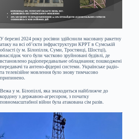
У березні 2024 року росіяни здійснили масовану ракетну
атаку на всі об’єкти інфраструктури КРРТ в Сумській
області (у м. Білопілля, Суми, Тростянці, Шостці),
внаслідок чого були частково зруйновані будівлі, де
встановлено радіопередавальне обладнання; пошкоджені
передавачі та антено-фідерні системи. Українське радіо-
та телевізійне мовлення було знову тимчасово
припинено.
Вежа у м. Білопіллі, яка знаходиться найближче до
кордону з державою-агресором, з початку
повномасштабної війни була атакована сім разів.