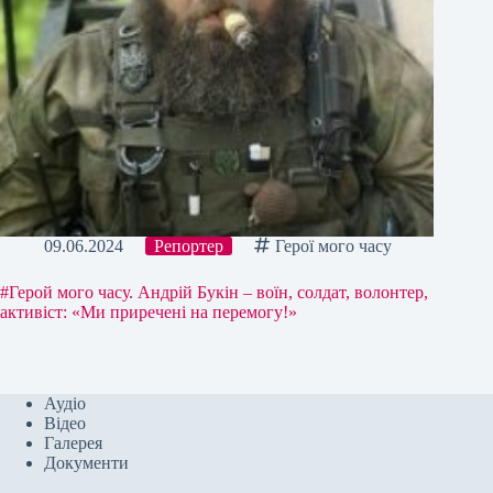
09.06.2024
Репортер
Герої мого часу
#Герой мого часу. Андрій Букін – воїн, солдат, волонтер,
активіст: «Ми приречені на перемогу!»
Аудіо
Відео
Галерея
Документи