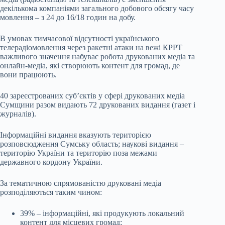
декількома компаніями загального добового обсягу часу
мовлення – з 24 до 16/18 годин на добу.
В умовах тимчасової відсутності українського
телерадіомовлення через ракетні атаки на вежі КРРТ
важливого значення набуває робота друкованих медіа та
онлайн-медіа, які створюють контент для громад, де
вони працюють.
40 зареєстрованих суб’єктів у сфері друкованих медіа
Сумщини разом видають 72 друкованих видання (газет і
журналів).
Інформаційні видання вказують територією
розповсюдження Сумську область; наукові видання –
територію України та територію поза межами
державного кордону України.
За тематичною спрямованістю друковані медіа
розподіляються таким чином:
39% – інформаційні, які продукують локальний
контент для місцевих громад;