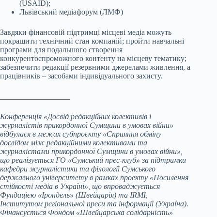
(USAID);
Львівський медіафорум (ЛМФ)
Завдяки фінансовій підтримці місцеві медіа можуть
покращити технічний стан компаній; пройти навчальні
програми для подальшого створення
конкурентоспроможного контенту на місцеву тематику;
забезпечити редакції резервними джерелами живлення, а
працівників – засобами індивідуального захисту.
__________________
Конференція «Досвід редакційних колективів і
журналістів прикордонної Сумщини в умовах війни»
відбулася в межах
субпроєкту «Сприяння обміну
досвідом між редакційними колективами та
журналістами прикордонної Сумщини в умовах війни»,
що реалізується ГО «Сумський прес-клуб» за підтримки
кафедри журналістики та філології Сумського
державного університету в рамках проекту «Посилення
стійкості медіа в Україні», що впроваджується
Фундацією «Ірондель» (Швейцарія) та
IRMI
,
Інститутом регіональної преси та інформації (Україна).
Фінансується Фондом «Швейцарська солідарність»