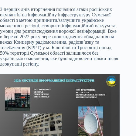
З перших днів вторгнення почалися атаки російських
окупантів на інформаційну інфраструктуру Сумської
області з метою припинити/заглушити українське
мовлення в регіоні, створити інформаційний вакуум та
умови для розповсюдження ворожої дезінформації. Вже
в березні 2022 року через пошкодження обладнання на
вежах Концерну радіомовлення, радіозв’язку та
телебачення (КРРТ) у м. Білопіллі та Тростянці понад
50% території Сумської області залишилося без
українського мовлення, яке було відновлено тільки після
деокупації регіону.