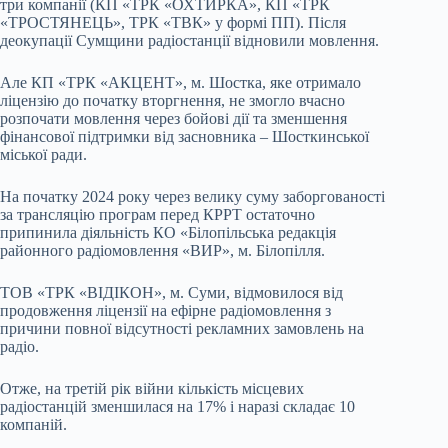
три компанії (КП «ТРК «ОХТИРКА», КП «ТРК
«ТРОСТЯНЕЦЬ», ТРК «ТВК» у формі ПП). Після
деокупації Сумщини радіостанції відновили мовлення.
Але КП «ТРК «АКЦЕНТ», м. Шостка, яке отримало
ліцензію до початку вторгнення, не змогло вчасно
розпочати мовлення через бойові дії та зменшення
фінансової підтримки від засновника – Шосткинської
міської ради.
На початку 2024 року через велику суму заборгованості
за трансляцію програм перед КРРТ остаточно
припинила діяльність КО «Білопільська редакція
районного радіомовлення «ВИР», м. Білопілля.
ТОВ «ТРК «ВІДІКОН», м. Суми, відмовилося від
продовження ліцензії на ефірне радіомовлення з
причини повної відсутності рекламних замовлень на
радіо.
Отже, на третій рік війни кількість місцевих
радіостанцій зменшилася на 17% і наразі складає 10
компаній.