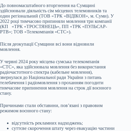
До повномасштабного вторгнення на Сумщині
здійснювали діяльність сім місцевих телемовників та
один регіональний (ТОВ «ТРК «ВІДІКОН», м. Суми). У
2022 році тимчасово припиняли мовлення три компанії
(КП «ТРК «ТРОСТЯНЕЦЬ», ПП «ТРК «ПУЛЬСАР-
РТВ»; ТОВ «Телекомпанія «СТС»).
Після деокупації Сумщини всі вони відновили
мовлення.
У червні 2024 року місцева сумська телекомпанія
«СТС», яка здійснювала мовлення без використання
радіочастотного спектра (кабельне мовлення),
звернулася до Національної ради України з питань
телебачення і радіомовлення з проханням погодити
тимчасове припинення мовлення на строк дії воєнного
стану.
Причинами стали обставини, пов’язані з правовим
режимом воєнного стану:
відсутність рекламних надходжень;
суттєве скорочення штату через евакуацію частини