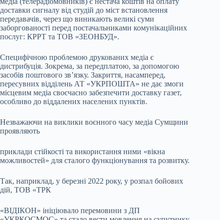
медіа (телерадіомовників) є нестача коштів на оплату
доставки сигналу від студій до міст встановлення
передавачів, через що виникають великі суми
заборгованості перед постачальниками комунікаційних
послуг: КРРТ та ТОВ «ЗЕОНБУД».
Специфічною проблемою друкованих медіа є
дистрибуція. Зокрема, за передплатою, за допомогою
засобів поштового зв’язку. Закриття, насамперед,
пересувних відділень АТ «УКРПОШТА» не дає змоги
місцевим медіа своєчасно забезпечити доставку газет,
особливо до віддалених населених пунктів.
Незважаючи на виклики воєнного часу медіа Сумщини
проявляють
приклади стійкості та використання ними «вікна
можливостей» для сталого функціонування та розвитку.
Так, наприклад, у березні 2022 року, у розпал бойових
дій, ТОВ «ТРК
«ВІДІКОН» ініціювало перемовини з ДП
«УКРКОСМОС» та стало вести мовлення на супутнику,