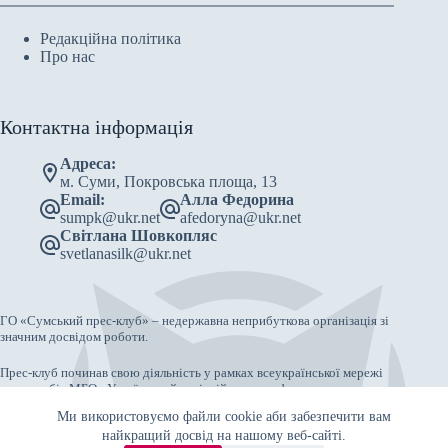
Редакційна політика
Про нас
Контактна інформація
Адреса:
м. Суми, Покровська площа, 13
Email:
Алла Федорина
sumpk@ukr.net
afedoryna@ukr.net
Світлана Шовкопляс
svetlanasilk@ukr.net
ГО «Сумський прес-клуб» – недержавна неприбуткова організація зі
значним досвідом роботи.
Прес-клуб починав свою діяльність у рамках всеукраїнської мережі
прес-клубів МБО «Український освітній центр реформ».
Ми використовуємо файли cookie аби забезпечити вам
Як самостійна ГО зареєстрований 18 серпня 2003 року.
найкращий досвід на нашому веб-сайті.
Copyright © 2026 - Сумський прес-клуб