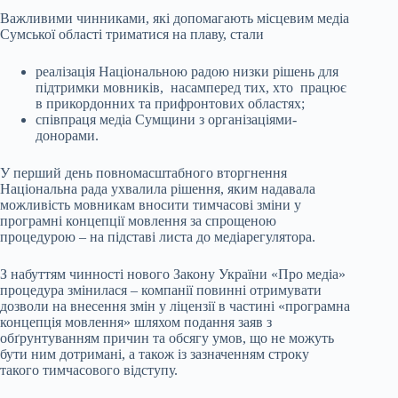
Важливими чинниками, які допомагають місцевим медіа
Сумської області триматися на плаву, стали
реалізація Національною радою низки рішень для
підтримки мовників, насамперед тих, хто працює
в прикордонних та прифронтових областях;
співпраця медіа Сумщини з організаціями-
донорами.
У перший день повномасштабного вторгнення
Національна рада ухвалила рішення, яким надавала
можливість мовникам вносити тимчасові зміни у
програмні концепції мовлення за спрощеною
процедурою – на підставі листа до медіарегулятора.
З набуттям чинності нового Закону України «Про медіа»
процедура змінилася – компанії повинні отримувати
дозволи на внесення змін у ліцензії в частині «програмна
концепція мовлення» шляхом подання заяв з
обґрунтуванням причин та обсягу умов, що не можуть
бути ним дотримані, а також із зазначенням строку
такого тимчасового відступу.