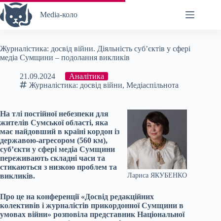
Перейти
до
Media-коло
вмісту
Журналістика: досвід війни. Діяльність суб’єктів у сфері
медіа Сумщини – подолання викликів
21.09.2024
Аналітика
Журналістика: досвід війни
,
Медіаспільнота
На тлі постійної небезпеки для
жителів Сумської області, яка
має найдовший в країні кордон із
державою-агресором (560 км),
суб’єкти у сфері медіа Сумщини
переживають складні часи та
стикаються з низкою проблем та
викликів.
Лариса ЯКУБЕНКО
Про це на конференції «Досвід редакційних
колективів і журналістів прикордонної Сумщини в
умовах війни» розповіла представник Національної