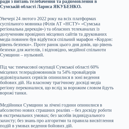
ради з питань телебачення та радіомовлення в
Сумській області Лариса ЯКУБЕНКО.
Увечері 24 лютого 2022 року на всіх платформах
суспільного мовника (Філія АТ «НСТУ» «Сумська
регіональна дирекція») та обласних телеканалах із
долученням провідних місцевих сайтів та друкованих
медіа повинен був відбутися спільний марафон «Кордон:
рівень безпеки». Проте ранок цього дня довів, що рівень
безпеки для жителів, і відповідно, медійної спільноти
Сумщини – нульовий.
Під час тимчасової окупації Сумської області 60%
місцевих телерадіомовників та 54% провайдерів
аудіовізуальних сервісів опинилися в зоні ведення
бойових дій. На власному трагічному досвіді медіа
регіону переконалися, що вслід за ворожим словом йдуть
ворожі танки.
Медійники Сумщини за лічені години опинилися в
абсолютно нових страшних реаліях – без досвіду роботи
в екстремальних умовах; без засобів індивідуального
захисту; без знань про алгоритми та правила висвітлення
подій в умовах ведення бойових дій.