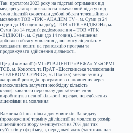
Так, протягом 2023 року на підставі отриманих від
медіарегулятора дозволів на тимчасовий відступ від
умов ліцензій скоротили добові обсяги телевізійного
мовлення ТОВ «ТРК «АКАДЕМ TV», м. Суми (з 24
годин до 18 годин на добу); ТОВ «ТРК «ВІДІКОН», м.
Суми (до 14 годин); радіомовлення – ТОВ «ТРК
«ВІДІКОН», м. Суми (до 14 годин). Зменшення
добового обсягу мовлення дало змогу ліцензіатам
заощадити кошти на трансляцію програм та
продовжувати здійснення діяльності.
Ще дві компанії («МІ «РТВ-ЦЕНТР «ВЕЖА» У ФОРМІ
ТОВ, м. Конотоп, та ПрАТ «Шосткинська телекомпанія
«ТЕЛЕКОМ-СЕРВІС», м. Шостка) внесли зміни у
жанровий розподіл програмного наповнення через
неможливість залучати необхідну кількість
кваліфікованого персоналу для забезпечення
виробництва певної кількості передач, передбачених
ліцензіями на мовлення.
Важлива й інша пільга для мовників. За видачу
(продовження) терміну дії ліцензії на мовлення розмір
ліцензійного збору зменшується на 70% для тих
суб’єктів у сфері медіа, передавачі яких (частота/канал