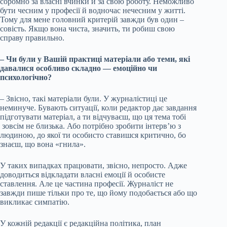
соромно за власні вчинки й за свою роботу. Неможливо
бути чесним у професії й водночас нечесним у житті.
Тому для мене головний критерій завжди був один –
совість. Якщо вона чиста, значить, ти робиш свою
справу правильно.
– Чи були у Вашій практиці матеріали або теми, які
давалися особливо складно — емоційно чи
психологічно?
– Звісно, такі матеріали були. У журналістиці це
неминуче. Бувають ситуації, коли редактор дає завдання
підготувати матеріал, а ти відчуваєш, що ця тема тобі
зовсім не близька. Або потрібно зробити інтерв’ю з
людиною, до якої ти особисто ставишся критично, бо
знаєш, що вона «гнила».
У таких випадках працювати, звісно, непросто. Адже
доводиться відкладати власні емоції й особисте
ставлення. Але це частина професії. Журналіст не
завжди пише тільки про те, що йому подобається або що
викликає симпатію.
У кожній редакції є редакційна політика, план