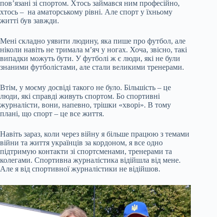
пов’язані зі спортом. Хтось займався ним професійно,
хтось – на аматорському рівні. Але спорт у їхньому
житті був завжди.
Мені складно уявити людину, яка пише про футбол, але
ніколи навіть не тримала м’яч у ногах. Хоча, звісно, такі
випадки можуть бути. У футболі ж є люди, які не були
знаними футболістами, але стали великими тренерами.
Втім, у моєму досвіді такого не було. Більшість – це
люди, які справді живуть спортом. Бо спортивні
журналісти, вони, напевно, трішки «хворі». В тому
плані, що спорт – це все життя.
Навіть зараз, коли через війну я більше працюю з темами
війни та життя українців за кордоном, я все одно
підтримую контакти зі спортсменами, тренерами та
колегами. Спортивна журналістика відійшла від мене.
Але я від спортивної журналістики не відійшов.