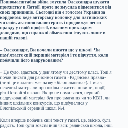
Повномасштабна війна змусила Олександра шукати
прихистку в Латвії, проте не змусила відмовитися від
своїх принципів. Сьогодні він є голосом України за
кордоном: веде авторську колонку для латвійських
читачів, активно волонтерить і продовжує нести
правду у своїй професії, власним прикладом
доводячи, що справжні обмеження існують лише в
нашій голові.
– Олександре, Ви почали писати ще у школі. Чи
пам’ятаєте свій перший матеріал і те відчуття, коли
побачили його надрукованим
?
– Це було, здається, у дев’ятому чи десятому класі. Тоді я
почав писати для районної газети «Радянська правда»
(нині це видання має назву «Білопільщина»). Писав
невеликі матеріали про шкільне життя: новини, події,
різні історії зі школи. Якщо не помиляюся, перший
надрукований матеріал був про змагання чи то КВН, чи
інших шкільних конкурсів, що відбувалися у
Білопільській середній школі №4.
Коли вперше побачив свій текст у газеті, це, звісно, була
радість. Тоді були зовсім інші часи: радянська школа, інші