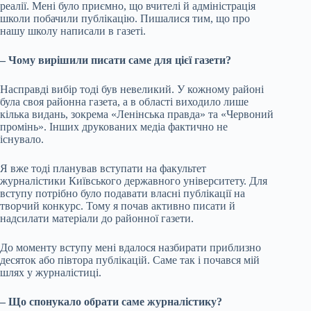
реалії. Мені було приємно, що вчителі й адміністрація
школи побачили публікацію. Пишалися тим, що про
нашу школу написали в газеті.
– Чому вирішили писати саме для цієї газети?
Насправді вибір тоді був невеликий. У кожному районі
була своя районна газета, а в області виходило лише
кілька видань, зокрема «Ленінська правда» та «Червоний
промінь». Інших друкованих медіа фактично не
існувало.
Я вже тоді планував вступати на факультет
журналістики Київського державного університету. Для
вступу потрібно було подавати власні публікації на
творчий конкурс. Тому я почав активно писати й
надсилати матеріали до районної газети.
До моменту вступу мені вдалося назбирати приблизно
десяток або півтора публікацій. Саме так і почався мій
шлях у журналістиці.
– Що спонукало обрати саме журналістику?