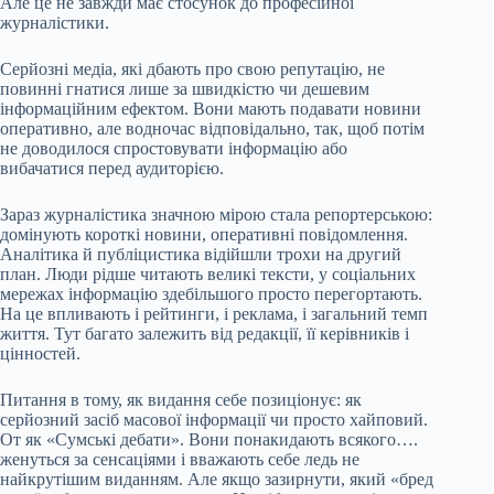
Але це не завжди має стосунок до професійної
журналістики.
Серйозні медіа, які дбають про свою репутацію, не
повинні гнатися лише за швидкістю чи дешевим
інформаційним ефектом. Вони мають подавати новини
оперативно, але водночас відповідально, так, щоб потім
не доводилося спростовувати інформацію або
вибачатися перед аудиторією.
Зараз журналістика значною мірою стала репортерською:
домінують короткі новини, оперативні повідомлення.
Аналітика й публіцистика відійшли трохи на другий
план. Люди рідше читають великі тексти, у соціальних
мережах інформацію здебільшого просто перегортають.
На це впливають і рейтинги, і реклама, і загальний темп
життя. Тут багато залежить від редакції, її керівників і
цінностей.
Питання в тому, як видання себе позиціонує: як
серйозний засіб масової інформації чи просто хайповий.
От як «Сумські дебати». Вони понакидають всякого….
женуться за сенсаціями і вважають себе ледь не
найкрутішим виданням. Але якщо зазирнути, який «бред