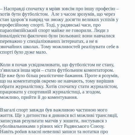
– Насправді спочатку я мріяв зовсім про іншу професію –
хотів бути футболістом. Але з часом зрозумів, що через
стан здоров’я навряд чи зможу досягти великих успіхів у
професійному спорті. Тоді, у радянські часи, про
параолімпійський спорт майже не говорили. Люди з
інвалідністю фактично були ізольовані: вони навчалися
переважно у спеціалізованих інтернатах, а не в
звичайних школах. Тому можливостей реалізувати себе в
спорті було дуже мало.
Коли я почав усвідомлювати, що футболістом не стану,
з’явилася інша мрія – стати футбольним коментатором.
Це вже було більш реалістичне бажання. Проте я розумів,
що на коментаторів окремо не навчають, тому вирішив
обрати журналістику. Хотів спочатку стати журналістом,
працювати у спортивній журналістиці, а згодом,
можливо, прийти й до коментування.
Взагалі спорт завжди був важливою частиною мого
життя. Ще з дитинства я дивився всі можливі трансляції,
записував результати матчів у зошити, листувався з
уболівальниками з різних міст Радянського Союзу.
Навіть робив власні невеликі записи та нотатки про