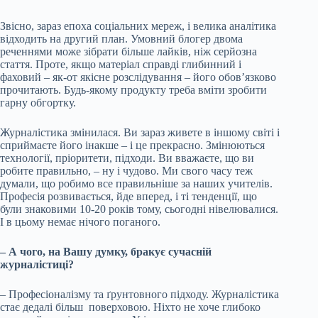
Звісно, зараз епоха соціальних мереж, і велика аналітика
відходить на другий план. Умовний блогер двома
реченнями може зібрати більше лайків, ніж серйозна
стаття. Проте, якщо матеріал справді глибинний і
фаховий – як-от якісне розслідування – його обов’язково
прочитають. Будь-якому продукту треба вміти зробити
гарну обгортку.
Журналістика змінилася. Ви зараз живете в іншому світі і
сприймаєте його інакше – і це прекрасно. Змінюються
технології, пріоритети, підходи. Ви вважаєте, що ви
робите правильно, – ну і чудово. Ми свого часу теж
думали, що робимо все правильніше за наших учителів.
Професія розвивається, йде вперед, і ті тенденції, що
були знаковими 10-20 років тому, сьогодні нівелювалися.
І в цьому немає нічого поганого.
– А чого, на Вашу думку, бракує сучасній
журналістиці?
– Професіоналізму та ґрунтовного підходу. Журналістика
стає дедалі більш поверховою. Ніхто не хоче глибоко