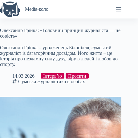
Перейти
до
Media-коло
вмісту
Олександр Грінка: «Головний принцип журналіста — це
совість»
Олександр Грінка – уродженець Білопілля, сумський
журналіст із багаторічним досвідом. Його життя – це
історія про незламну силу духу, віру в людей і любов до
спорту.
14.03.2026
Інтерв’ю
Проєкти
Сумська журналістика в особах