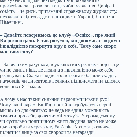
маскуючись під місцеві медіа. І моє завдання як
професіонала – розвіювати ці хибні уявлення. Довіра і
совість – це риси, притаманні справжньому журналісту,
незалежно від того, де він працює: в Україні, Латвії чи
Німеччині.
– Давайте повернемось до клубу «Фенікс», про який
Ви розповідали. Я так розумію, він допомагає людям з
інвалідністю повернути віру в себе. Чому саме спорт
має таку силу?
– За великим рахунком, в українських реаліях спорт – це
чи не єдина ніша, де людина з інвалідністю може себе
реалізувати. Скажіть відверто: ви багато бачили суддів,
науковців чи директорів великих підприємств на кріслах
колісних? Я – мало.
А чому в нас такий сильний параолімпійський рух?
Чому наші параолімпійці постійно здобувають перші
місця? Бо для багатьох це ледь не єдина можливість
заявити про себе, довести: «Я можу!». У громадському
чи суспільно-політичному житті людина часто не може
цього зробити через купу бар’єрів. А спорт дозволяє
піднятися вище за свої хвороби та негаразди.