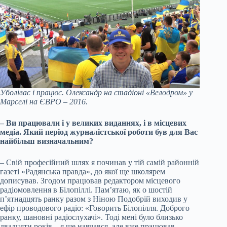
Уболіває і працює. Олександр на стадіоні «Велодром» у
Марселі на ЄВРО – 2016.
– Ви працювали і у великих виданнях, і в місцевих
медіа. Який період журналістської роботи був для Вас
найбільш визначальним?
– Свій професійний шлях я починав у тій самій районній
газеті «Радянська правда», до якої ще школярем
дописував. Згодом працював редактором місцевого
радіомовлення в Білопіллі. Пам’ятаю, як о шостій
п’ятнадцять ранку разом з Ніною Подобрій виходив у
ефір проводового радіо: «Говорить Білопілля. Доброго
ранку, шановні радіослухачі». Тоді мені було близько
двадцяти років – я ще навчався, але вже працював.