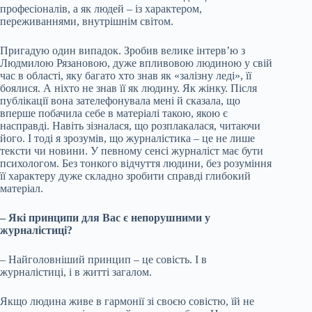
професіоналів, а як людей – із характером,
переживаннями, внутрішнім світом.
Пригадую один випадок. Зробив велике інтерв’ю з
Людмилою Рязановою, дуже впливовою людиною у свій
час в області, яку багато хто знав як «залізну леді», її
боялися. А ніхто не знав її як людину. Як жінку. Після
публікації вона зателефонувала мені й сказала, що
вперше побачила себе в матеріалі такою, якою є
насправді. Навіть зізналася, що розплакалася, читаючи
його. І тоді я зрозумів, що журналістика – це не лише
тексти чи новини. У певному сенсі журналіст має бути
психологом. Без тонкого відчуття людини, без розуміння
її характеру дуже складно зробити справді глибокий
матеріал.
– Які принципи для Вас є непорушними у
журналістиці?
– Найголовніший принцип – це совість. І в
журналістиці, і в житті загалом.
Якщо людина живе в гармонії зі своєю совістю, їй не