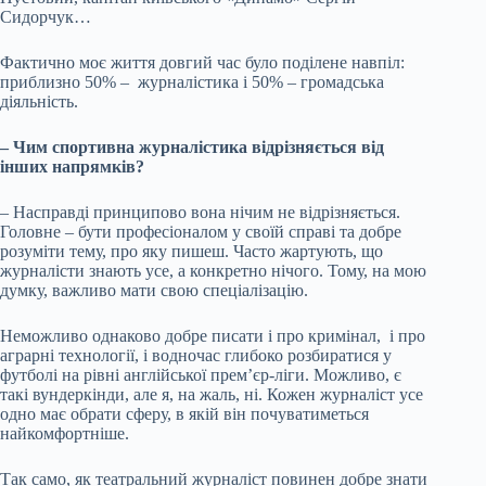
Сидорчук…
Фактично моє життя довгий час було поділене навпіл:
приблизно 50% – журналістика і 50% – громадська
діяльність.
– Чим спортивна журналістика відрізняється від
інших напрямків?
– Насправді принципово вона нічим не відрізняється.
Головне – бути професіоналом у своїй справі та добре
розуміти тему, про яку пишеш. Часто жартують, що
журналісти знають усе, а конкретно нічого. Тому, на мою
думку, важливо мати свою спеціалізацію.
Неможливо однаково добре писати і про кримінал, і про
аграрні технології, і водночас глибоко розбиратися у
футболі на рівні англійської прем’єр-ліги. Можливо, є
такі вундеркінди, але я, на жаль, ні. Кожен журналіст усе
одно має обрати сферу, в якій він почуватиметься
найкомфортніше.
Так само, як театральний журналіст повинен добре знати