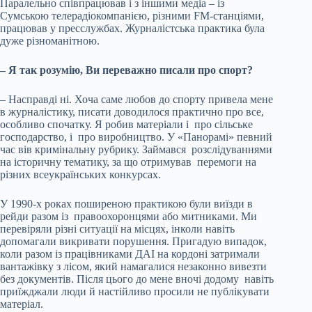
Паралельно співпрацював і з іншими медіа – із
Сумською телерадіокомпанією, різними FM-станціями,
працював у пресслужбах. Журналістська практика була
дуже різноманітною.
– Я так розумію, Ви переважно писали про спорт?
– Насправді ні. Хоча саме любов до спорту привела мене
в журналістику, писати доводилося практично про все,
особливо спочатку. Я робив матеріали і про сільське
господарство, і про виробництво. У «Панорамі» певний
час вів кримінальну рубрику. Займався розслідуваннями
на історичну тематику, за що отримував перемоги на
різних всеукраїнських конкурсах.
У 1990-х роках поширеною практикою були виїзди в
рейди разом із правоохоронцями або митниками. Ми
перевіряли різні ситуації на місцях, інколи навіть
допомагали викривати порушення. Пригадую випадок,
коли разом із працівниками ДАІ на кордоні затримали
вантажівку з лісом, який намагалися незаконно вивезти
без документів. Після цього до мене вночі додому навіть
приїжджали люди й настійливо просили не публікувати
матеріал.