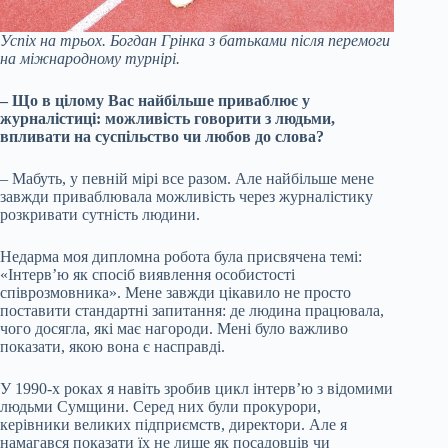
Успіх на трьох. Богдан Грінка з батьками після перемоги
на міжнародному турнірі.
– Що в цілому Вас найбільше приваблює у
журналістиці: можливість говорити з людьми,
впливати на суспільство чи любов до слова?
– Мабуть, у певній мірі все разом. Але найбільше мене
завжди приваблювала можливість через журналістику
розкривати сутність людини.
Недарма моя дипломна робота була присвячена темі:
«Інтерв’ю як спосіб виявлення особистості
співрозмовника». Мене завжди цікавило не просто
поставити стандартні запитання: де людина працювала,
чого досягла, які має нагороди. Мені було важливо
показати, якою вона є насправді.
У 1990-х роках я навіть зробив цикл інтерв’ю з відомими
людьми Сумщини. Серед них були прокурори,
керівники великих підприємств, директори. Але я
намагався показати їх не лише як посадовців чи