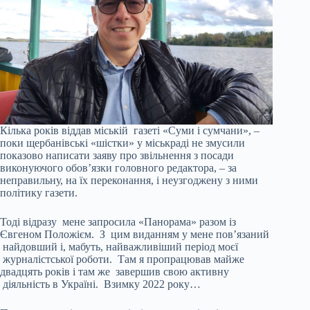
Кілька років віддав міській газеті «Суми і сумчани», –
поки щербанівські «шістки» у міськраді не змусили
показово написати заяву про звільнення з посади
виконуючого обов’язки головного редактора, – за
неправильну, на їх переконання, і неузгоджену з ними
політику газети.
Тоді відразу мене запросила «Панорама» разом із
Євгеном Положієм. З цим виданням у мене пов’язаний
найдовший і, мабуть, найважливіший період моєї
журналістської роботи. Там я пропрацював майже
двадцять років і там же завершив свою активну
діяльність в Україні. Взимку 2022 року…