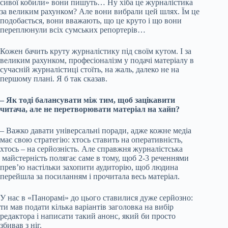
сивої кобили» вони пишуть… Ну хіба це журналістика
за великим рахунком? Але вони вибрали цей шлях. Їм це
подобається, вони вважають, що це круто і що вони
переплюнули всіх сумських репортерів…
Кожен бачить круту журналістику під своїм кутом. І за
великим рахунком, професіоналізм у подачі матеріалу в
сучасній журналістиці стоїть, на жаль, далеко не на
першому плані. Я б так сказав.
– Як тоді балансувати між тим, щоб зацікавити
читача, але не перетворювати матеріал на хайп?
– Важко давати універсальні поради, адже кожне медіа
має свою стратегію: хтось ставить на оперативність,
хтось – на серйозність. Але справжня журналістська
майстерність полягає саме в тому, щоб 2-3 реченнями
прев’ю настільки захопити аудиторію, щоб людина
перейшла за посиланням і прочитала весь матеріал.
У нас в «Панорамі» до цього ставилися дуже серйозно:
ти мав подати кілька варіантів заголовка на вибір
редактора і написати такий анонс, який би просто
збивав з ніг.