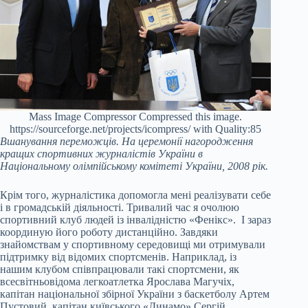
Mass Image Compressor Compressed this image.
https://sourceforge.net/projects/icompress/ with Quality:85
Вшанування переможців. На церемонії нагородження
кращих спортивних журналістів України в
Національному олімпійському комітеті України, 2008 рік.
Крім того, журналістика допомогла мені реалізувати себе
і в громадській діяльності. Тривалий час я очолюю
спортивний клуб людей із інвалідністю «Фенікс». І зараз
координую його роботу дистанційно. Завдяки
знайомствам у спортивному середовищі ми отримували
підтримку від відомих спортсменів. Наприклад, із
нашим клубом співпрацювали такі спортсмени, як
всесвітньовідома легкоатлетка Ярослава Магучіх,
капітан національної збірної України з баскетболу Артем
Пустовий, капітан київського «Динамо» Сергій