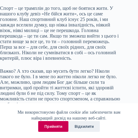
Спорт – це трамплін до того, щоб не боятися жити. У
нашого клубу девіз «Не бійся жити», ось це саме
головне. Наш спортивний клуб існує 25 років, і ми
завжди вселяли думку, що ніяка інвалідність, ніякий
візок, ніякі милиці – це не перешкода. Головна
перешкода – це ти сам. Якщо ти зможеш вийти з цього і
стати вище за все це, то ти – головний переможець.
Перш за все – для себе, для своїх рідних, для своїх
близьких. Ніколи не сумніватися в собі – ось головний
критерій, плюс віра і впевненість.
Важко? А хто сказав, що мусить бути легко? Ніколи
такого не було. І в мене по життю ніколи легко не було.
Але, можливо, цим людям Бог дає більше сили та
витримки, щоб пройти ті життєві іспити, які здоровій
людині були б не під силу. Тому спорт – це як
можливість стати не просто спортсменом, а справжньою
особистістю.
Ми використовуємо файли cookie аби забезпечити вам
– Чи достатньо зараз у медіа приділяється уваги темі
найкращий досвід на нашому веб-сайті.
інклюзії?
Прийняти
Відхилити
– Думаю, більш, ніж достатньо. Ще 10-20 років тому