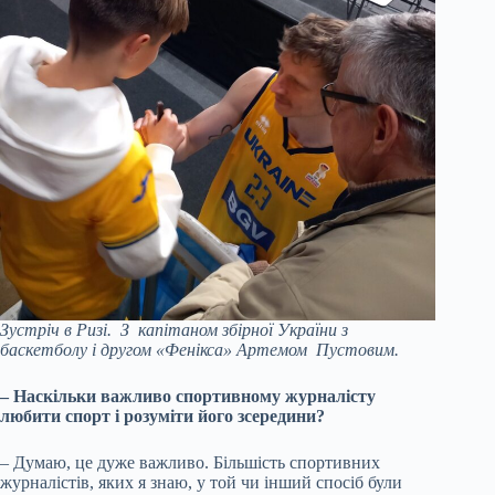
Зустріч в Ризі. З капітаном збірної України з
баскетболу і другом «Фенікса» Артемом Пустовим.
– Наскільки важливо спортивному журналісту
любити спорт і розуміти його зсередини?
– Думаю, це дуже важливо. Більшість спортивних
журналістів, яких я знаю, у той чи інший спосіб були