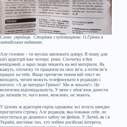
Слово українця. Сторінки з публікаціями О.Грінки в
латвійських виданнях.
Але головне – ти мусиш завоювати довіру. Я пишу для
цієї аудиторії вже чотири роки. Спочатку я був
невідомий, а зараз люди чекають на мої матеріали. Як
кажуть, спочатку ти працюєш на своє ім’я, а потім ім’я
працює на тебе. Якщо протягом тижня мій текст не
виходить, читачі можуть телефонувати в редакцію і
питати: «А де матеріал Грінки? Ми ж чекали!». Це
величезна відповідальність. У мене є обов’язок донести
до латишів те, чого вони, можливо, не знають.
У цілому ж аудиторія скрізь однакова: всі хочуть швидко
прогортати стрічку. Але редакція, яка поважає себе, не
опуститься до дешевого хайпу чи фейків. У Латвії, як і в
Україні, вистачає тих, хто лобіює російські інтереси,