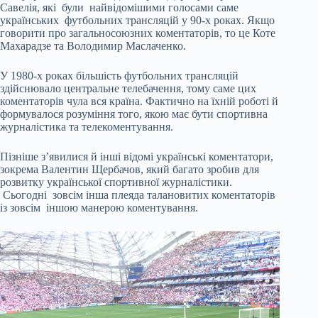
Савелія, які були найвідомішими голосами саме
українських футбольних трансляцій у 90-х роках. Якщо
говорити про загальносоюзних коментаторів, то це Коте
Махарадзе та Володимир Маслаченко.
У 1980-х роках більшість футбольних трансляцій
здійснювало центральне телебачення, тому саме цих
коментаторів чула вся країна. Фактично на їхній роботі й
формувалося розуміння того, якою має бути спортивна
журналістика та телекоментування.
Пізніше з’явилися й інші відомі українські коментатори,
зокрема Валентин Щербачов, який багато зробив для
розвитку української спортивної журналістики.
Сьогодні зовсім інша плеяда талановитих коментаторів
із зовсім іншою манерою коментування.