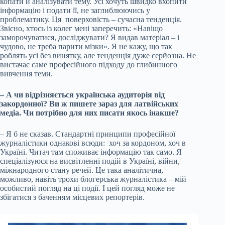
копати й аналізувати тему. Усі хочуть швидко вхопити
інформацію і подати її, не заглиблюючись у
проблематику. Ця поверховість – сучасна тенденція.
Звісно, хтось із колег мені заперечить: «Навіщо
заморочуватися, досліджувати? Я видав матеріал – і
чудово, не треба парити мізки». Я не кажу, що так
роблять усі без винятку, але тенденція дуже серйозна. Не
вистачає саме професійного підходу до глибинного
вивчення теми.
– А чи відрізняється українська аудиторія від
закордонної? Ви ж пишете зараз для латвійських
медіа. Чи потрібно для них писати якось інакше?
– Я б не сказав. Стандартні принципи професійної
журналістики однакові всюди: хоч за кордоном, хоч в
Україні. Читач там споживає інформацію так само. Я
спеціалізуюся на висвітленні подій в Україні, війни,
міжнародного стану речей. Це така аналітична,
можливо, навіть трохи блогерська журналістика – мій
особистий погляд на ці події. І цей погляд може не
збігатися з баченням місцевих репортерів.