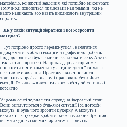
матеріалів, конкретні завдання, які потрібно виконувати.
Тому іноді доводиться працювати над темами, які не
надто надихають або навіть викликають внутрішній
спротив.
– Як у такій ситуації зібратися і все ж зробити
матеріал?
– Тут потрібно просто перемкнутися і намагатися
відокремити особисті емоції від професійної роботи.
Іноді доводиться буквально пересилювати себе. Але це
теж частина професії. Наприклад, редактор може
попросити взяти коментар у людини до якої ти маєш
негативне ставлення. Проте журналіст повинен
залишатися професіоналом і працювати без зайвих
емоцій. Головне – виконати свою роботу об’єктивно і
коректно.
У цьому сенсі журналісти справді універсальні люди.
Вони виплутаються з будь-якої ситуації і за потреби
можуть із будь-чого зробити цукерку. А можуть і
навпаки – з цукерки зробити, вибачте, лайно. Зрештою,
всі ми люди, всі ми живі організми – і ви, і я.