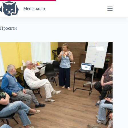
Перейти
до
Media-коло
вмісту
Проєкти